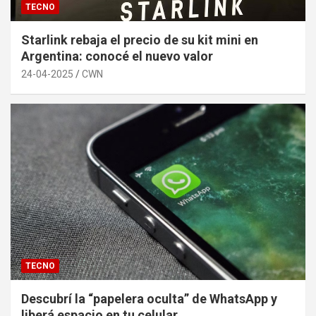
TECNO
Starlink rebaja el precio de su kit mini en
Argentina: conocé el nuevo valor
24-04-2025
CWN
TECNO
Descubrí la “papelera oculta” de WhatsApp y
liberá espacio en tu celular