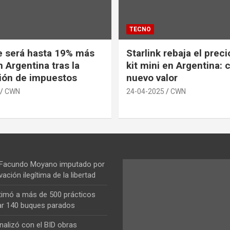
TECNO
e será hasta 19% más
Starlink rebaja el prec
 Argentina tras la
kit mini en Argentina: 
ión de impuestos
nuevo valor
CWN
24-04-2025
CWN
 Facundo Moyano imputado por
vación ilegítima de la libertad
ntimó a más de 500 prácticos
ar 140 buques parados
nalizó con el BID obras