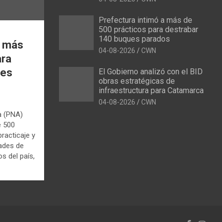
Prefectura intimó a más de
500 prácticos para destrabar
140 buques parados
a más
04-08-2026
CWN
ara
ues
El Gobierno analizó con el BID
obras estratégicas de
infraestructura para Catamarca
04-08-2026
CWN
a (PNA)
e 500
racticaje y
dades de
s del país,