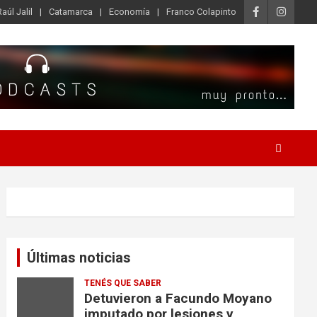
Raúl Jalil
Catamarca
Economía
Franco Colapinto
Últimas noticias
TENÉS QUE SABER
Detuvieron a Facundo Moyano
imputado por lesiones y