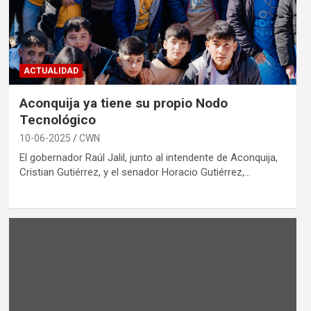
ACTUALIDAD
Aconquija ya tiene su propio Nodo
Tecnológico
10-06-2025
CWN
El gobernador Raúl Jalil, junto al intendente de Aconquija,
Cristian Gutiérrez, y el senador Horacio Gutiérrez,…