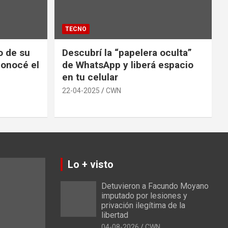
TECNO
io de su
Descubrí la “papelera oculta”
conocé el
de WhatsApp y liberá espacio
en tu celular
22-04-2025
CWN
Lo + visto
Detuvieron a Facundo Moyano
imputado por lesiones y
privación ilegítima de la
libertad
04-08-2026
CWN