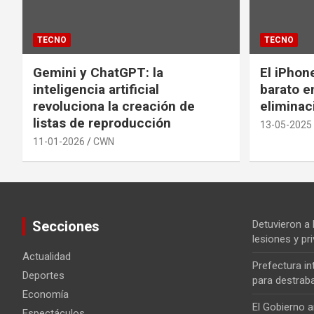
TECNO
TECNO
Gemini y ChatGPT: la
El iPhon
inteligencia artificial
barato en
revoluciona la creación de
eliminac
listas de reproducción
13-05-2025
11-01-2026
CWN
Secciones
Detuvieron a
lesiones y pri
Actualidad
Prefectura i
Deportes
para destrab
Economía
El Gobierno a
Espectáculos