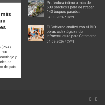
Prefectura intimó a más de
500 prácticos para destrabar
140 buques parados
a más
04-08-2026
CWN
ara
ues
El Gobierno analizó con el BID
obras estratégicas de
infraestructura para Catamarca
04-08-2026
CWN
a (PNA)
e 500
racticaje y
dades de
s del país,