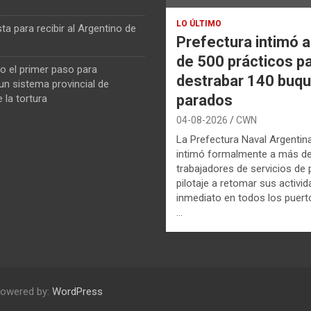
LO ÚLTIMO
ta para recibir al Argentino de
Prefectura intimó 
de 500 prácticos p
o el primer paso para
destrabar 140 buq
n sistema provincial de
parados
 la tortura
04-08-2026
CWN
La Prefectura Naval Argentin
intimó formalmente a más d
trabajadores de servicios de p
pilotaje a retomar sus activi
inmediato en todos los puerto
…
Powered by:
WordPress