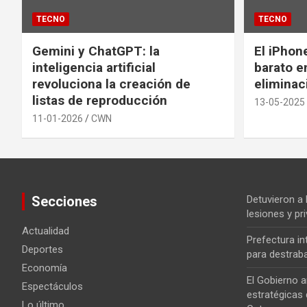
TECNO
TECNO
Gemini y ChatGPT: la
El iPhon
inteligencia artificial
barato en
revoluciona la creación de
eliminac
listas de reproducción
13-05-2025
11-01-2026
CWN
Secciones
Detuvieron a
lesiones y pri
Actualidad
Prefectura i
Deportes
para destrab
Economía
El Gobierno a
Espectáculos
estratégicas 
Lo último