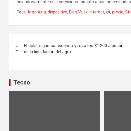
cuidadosamente si el servicio se adapta a sus necesidades y
Tags:
Argentina
,
dispositivo
,
Elon Musk
,
internet
,
kit
,
precio
,
Sta
Navegación
El dólar sigue su ascenso y roza los $1.200 a pesar
de
de la liquidación del agro
entradas
Tecno