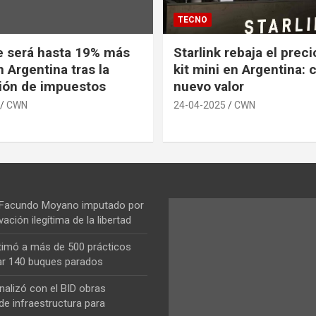
TECNO
e será hasta 19% más
Starlink rebaja el prec
 Argentina tras la
kit mini en Argentina: 
ión de impuestos
nuevo valor
CWN
24-04-2025
CWN
 Facundo Moyano imputado por
vación ilegítima de la libertad
ntimó a más de 500 prácticos
ar 140 buques parados
nalizó con el BID obras
de infraestructura para