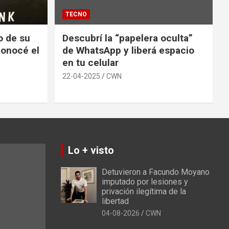
TECNO
io de su
Descubrí la “papelera oculta”
conocé el
de WhatsApp y liberá espacio
en tu celular
22-04-2025
CWN
Lo + visto
Detuvieron a Facundo Moyano
imputado por lesiones y
privación ilegítima de la
libertad
04-08-2026
CWN