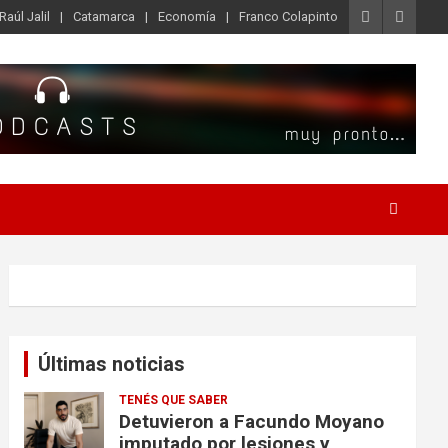
Raúl Jalil
Catamarca
Economía
Franco Colapinto
Últimas noticias
TENÉS QUE SABER
Detuvieron a Facundo Moyano
imputado por lesiones y