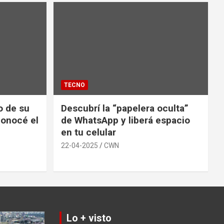
TECNO
io de su
Descubrí la “papelera oculta”
conocé el
de WhatsApp y liberá espacio
en tu celular
22-04-2025
CWN
Lo + visto