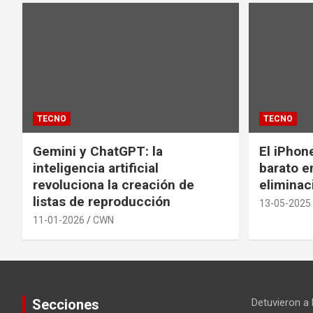
TECNO
TECNO
Gemini y ChatGPT: la
El iPhon
inteligencia artificial
barato en
revoluciona la creación de
eliminac
listas de reproducción
13-05-2025
11-01-2026
CWN
Secciones
Detuvieron a