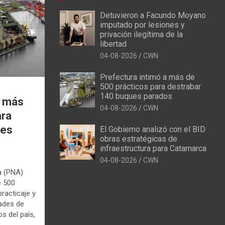
Detuvieron a Facundo Moyano
imputado por lesiones y
privación ilegítima de la
libertad
04-08-2026
CWN
Prefectura intimó a más de
500 prácticos para destrabar
140 buques parados
a más
04-08-2026
CWN
ara
ues
El Gobierno analizó con el BID
obras estratégicas de
infraestructura para Catamarca
04-08-2026
CWN
a (PNA)
e 500
racticaje y
dades de
s del país,