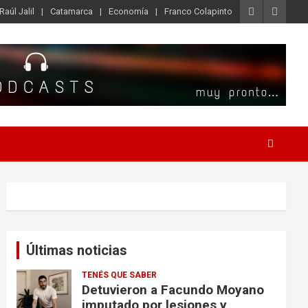
Raúl Jalil
Catamarca
Economía
Franco Colapinto
Últimas noticias
TENÉS QUE SABER
Detuvieron a Facundo Moyano
imputado por lesiones y