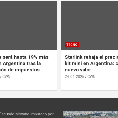
TECNO
e será hasta 19% más
Starlink rebaja el prec
 Argentina tras la
kit mini en Argentina: 
ión de impuestos
nuevo valor
CWN
24-04-2025
CWN
 Facundo Moyano imputado por