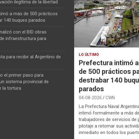
vación ilegítima de la libertad
ntimó a más de 500 prácticos
ar 140 buques parados
nalizó con el BID obras
de infraestructura para
LO ÚLTIMO
ta para recibir al Argentino de
Prefectura intimó 
de 500 prácticos p
o el primer paso para
destrabar 140 buq
n sistema provincial de
parados
 la tortura
04-08-2026
CWN
La Prefectura Naval Argentin
intimó formalmente a más d
trabajadores de servicios de p
pilotaje a retomar sus activi
inmediato en todos los puerto