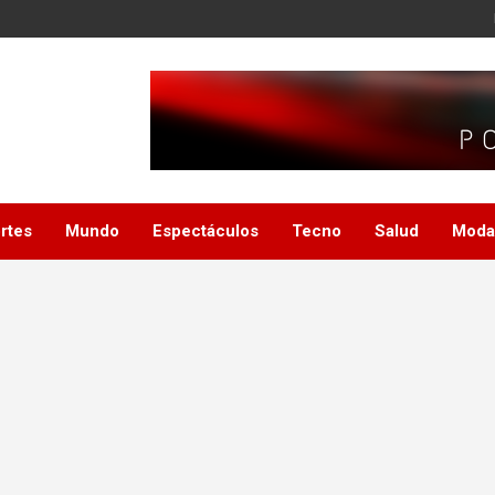
rtes
Mundo
Espectáculos
Tecno
Salud
Moda