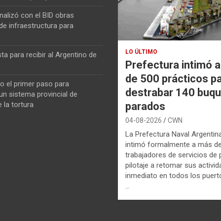
nalizó con el BID obras
de infraestructura para
LO ÚLTIMO
ta para recibir al Argentino de
Prefectura intimó 
de 500 prácticos p
o el primer paso para
destrabar 140 buq
n sistema provincial de
parados
 la tortura
04-08-2026
CWN
La Prefectura Naval Argentin
intimó formalmente a más d
trabajadores de servicios de p
pilotaje a retomar sus activi
inmediato en todos los puerto
…