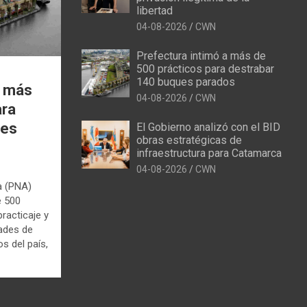
libertad
04-08-2026
CWN
Prefectura intimó a más de
500 prácticos para destrabar
140 buques parados
a más
04-08-2026
CWN
ara
ues
El Gobierno analizó con el BID
obras estratégicas de
infraestructura para Catamarca
04-08-2026
CWN
a (PNA)
e 500
racticaje y
dades de
s del país,