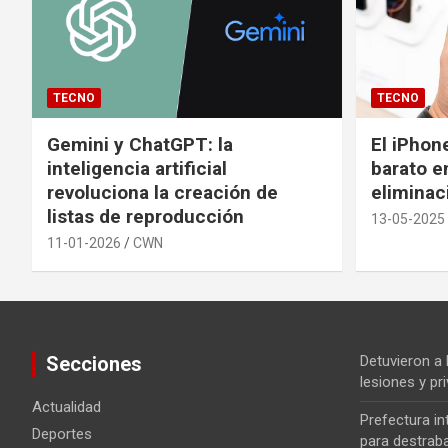
TECNO
TECNO
Gemini y ChatGPT: la
El iPhon
inteligencia artificial
barato en
revoluciona la creación de
eliminac
listas de reproducción
13-05-2025
11-01-2026
CWN
Secciones
Detuvieron a
lesiones y pri
Actualidad
Prefectura i
Deportes
para destrab