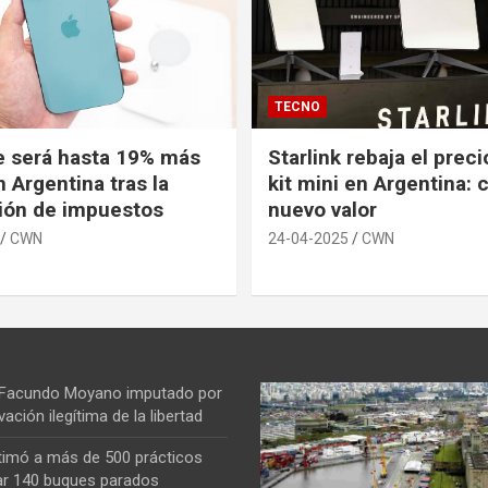
TECNO
e será hasta 19% más
Starlink rebaja el prec
 Argentina tras la
kit mini en Argentina: 
ión de impuestos
nuevo valor
CWN
24-04-2025
CWN
 Facundo Moyano imputado por
vación ilegítima de la libertad
ntimó a más de 500 prácticos
ar 140 buques parados