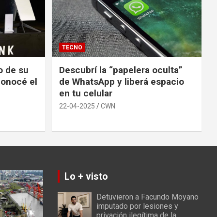
TECNO
io de su
Descubrí la “papelera oculta”
conocé el
de WhatsApp y liberá espacio
en tu celular
22-04-2025
CWN
Lo + visto
Detuvieron a Facundo Moyano
imputado por lesiones y
privación ilegítima de la