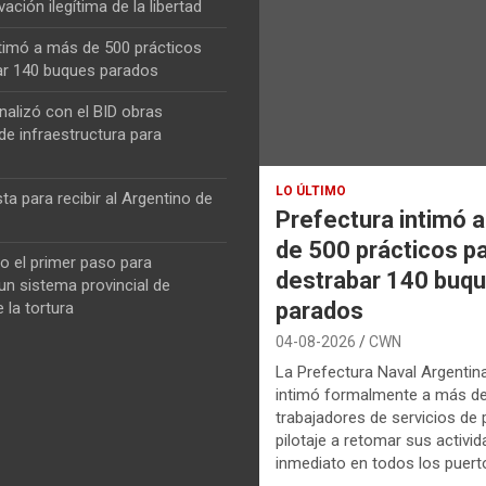
vación ilegítima de la libertad
ntimó a más de 500 prácticos
ar 140 buques parados
nalizó con el BID obras
de infraestructura para
LO ÚLTIMO
ta para recibir al Argentino de
Prefectura intimó 
de 500 prácticos p
o el primer paso para
destrabar 140 buq
n sistema provincial de
parados
 la tortura
04-08-2026
CWN
La Prefectura Naval Argentin
intimó formalmente a más d
trabajadores de servicios de p
pilotaje a retomar sus activi
inmediato en todos los puerto