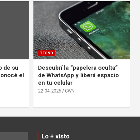
TECNO
io de su
Descubrí la “papelera oculta”
conocé el
de WhatsApp y liberá espacio
en tu celular
22-04-2025
CWN
Lo + visto