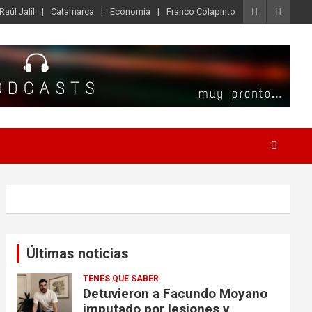
Raúl Jalil
Catamarca
Economía
Franco Colapinto
Últimas noticias
TENÉS QUE SABER
Detuvieron a Facundo Moyano
imputado por lesiones y