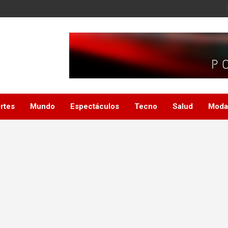
rtes
Mundo
Espectáculos
Tecno
Salud
Moda