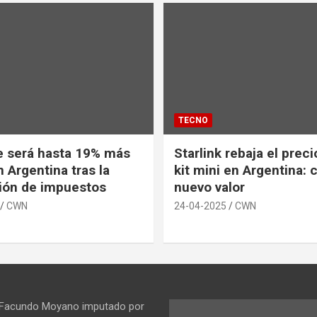
TECNO
e será hasta 19% más
Starlink rebaja el prec
 Argentina tras la
kit mini en Argentina: 
ión de impuestos
nuevo valor
CWN
24-04-2025
CWN
 Facundo Moyano imputado por