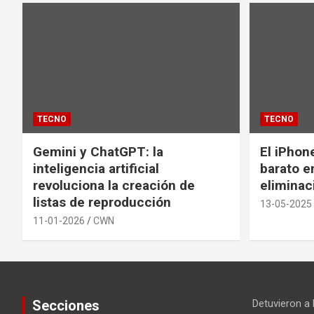
TECNO
TECNO
Gemini y ChatGPT: la
El iPhon
inteligencia artificial
barato en
revoluciona la creación de
eliminac
listas de reproducción
13-05-2025
11-01-2026
CWN
Secciones
Detuvieron a