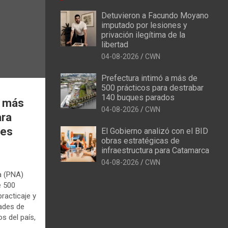
Detuvieron a Facundo Moyano
imputado por lesiones y
privación ilegítima de la
libertad
04-08-2026
CWN
Prefectura intimó a más de
500 prácticos para destrabar
140 buques parados
a más
04-08-2026
CWN
ara
ues
El Gobierno analizó con el BID
obras estratégicas de
infraestructura para Catamarca
04-08-2026
CWN
a (PNA)
e 500
racticaje y
dades de
s del país,