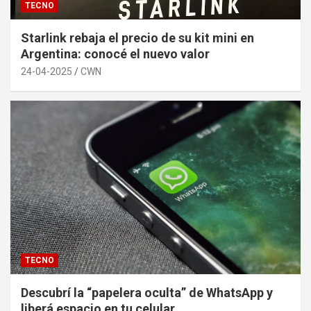
TECNO
Starlink rebaja el precio de su kit mini en
Argentina: conocé el nuevo valor
24-04-2025
CWN
TECNO
Descubrí la “papelera oculta” de WhatsApp y
liberá espacio en tu celular