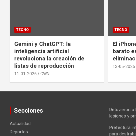
TECNO
TECNO
Gemini y ChatGPT: la
El iPhon
inteligencia artificial
barato en
revoluciona la creación de
eliminac
listas de reproducción
13-05-2025
11-01-2026
CWN
Secciones
Detuvieron a
lesiones y pri
Actualidad
Prefectura i
Deportes
para destrab