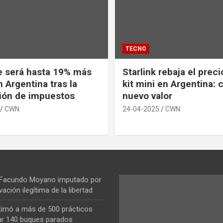
TECNO
e será hasta 19% más
Starlink rebaja el prec
 Argentina tras la
kit mini en Argentina: 
ión de impuestos
nuevo valor
CWN
24-04-2025
CWN
 Facundo Moyano imputado por
vación ilegítima de la libertad
ntimó a más de 500 prácticos
ar 140 buques parados