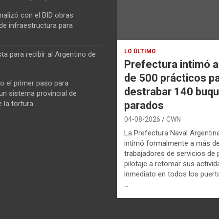
nalizó con el BID obras
de infraestructura para
LO ÚLTIMO
ta para recibir al Argentino de
Prefectura intimó 
de 500 prácticos p
o el primer paso para
destrabar 140 buq
n sistema provincial de
parados
 la tortura
04-08-2026
CWN
La Prefectura Naval Argentin
intimó formalmente a más d
trabajadores de servicios de p
pilotaje a retomar sus activi
inmediato en todos los puerto
…