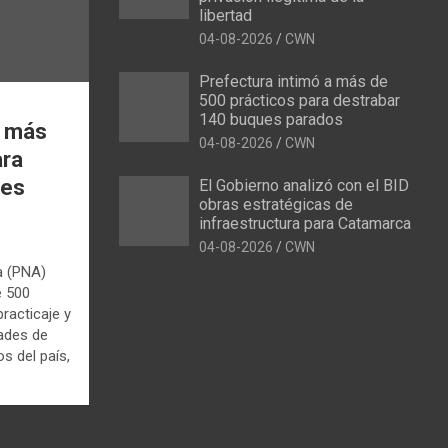
libertad
04-08-2026
CWN
Prefectura intimó a más de
500 prácticos para destrabar
140 buques parados
a más
04-08-2026
CWN
ara
ues
El Gobierno analizó con el BID
obras estratégicas de
infraestructura para Catamarca
04-08-2026
CWN
a (PNA)
e 500
racticaje y
dades de
s del país,