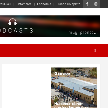
Raúl Jalil
Catamarca
Economía
Franco Colapinto