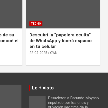
TECNO
io de su
Descubrí la “papelera oculta”
conocé el
de WhatsApp y liberá espacio
en tu celular
22-04-2025
CWN
Lo + visto
Detuvieron a Facundo Moyano
imputado por lesiones y
privación ilegítima de la