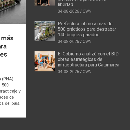
libertad
04-08-2026
CWN
Prefectura intimó a más de
500 prácticos para destrabar
140 buques parados
a más
04-08-2026
CWN
ara
ues
El Gobierno analizó con el BID
obras estratégicas de
infraestructura para Catamarca
04-08-2026
CWN
a (PNA)
e 500
racticaje y
dades de
s del país,