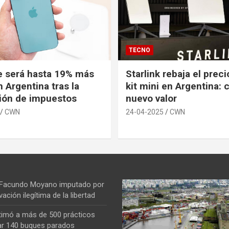
TECNO
e será hasta 19% más
Starlink rebaja el prec
 Argentina tras la
kit mini en Argentina: 
ión de impuestos
nuevo valor
CWN
24-04-2025
CWN
 Facundo Moyano imputado por
vación ilegítima de la libertad
ntimó a más de 500 prácticos
ar 140 buques parados