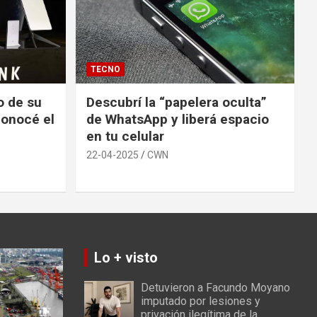
TECNO
io de su
Descubrí la “papelera oculta”
conocé el
de WhatsApp y liberá espacio
en tu celular
22-04-2025
CWN
Lo + visto
Detuvieron a Facundo Moyano
imputado por lesiones y
privación ilegítima de la