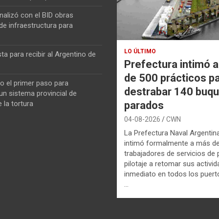
nalizó con el BID obras
de infraestructura para
LO ÚLTIMO
ta para recibir al Argentino de
Prefectura intimó 
de 500 prácticos p
o el primer paso para
destrabar 140 buq
n sistema provincial de
parados
 la tortura
04-08-2026
CWN
La Prefectura Naval Argentin
intimó formalmente a más d
trabajadores de servicios de p
pilotaje a retomar sus activi
inmediato en todos los puerto
…