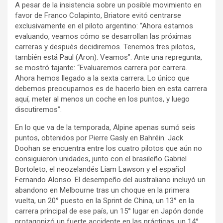
A pesar de la insistencia sobre un posible movimiento en
favor de Franco Colapinto, Briatore evitó centrarse
exclusivamente en el piloto argentino: “Ahora estamos
evaluando, veamos cómo se desarrollan las próximas
carreras y después decidiremos. Tenemos tres pilotos,
también está Paul (Aron). Veamos”. Ante una repregunta,
se mostró tajante: “Evaluaremos carrera por carrera.
Ahora hemos llegado a la sexta carrera. Lo único que
debemos preocuparnos es de hacerlo bien en esta carrera
aquí, meter al menos un coche en los puntos, y luego
discutiremos”.
En lo que va de la temporada, Alpine apenas sumó seis
puntos, obtenidos por Pierre Gasly en Bahréin. Jack
Doohan se encuentra entre los cuatro pilotos que aún no
consiguieron unidades, junto con el brasileño Gabriel
Bortoleto, el neozelandés Liam Lawson y el español
Fernando Alonso. El desempeño del australiano incluyó un
abandono en Melbourne tras un choque en la primera
vuelta, un 20° puesto en la Sprint de China, un 13° en la
carrera principal de ese país, un 15° lugar en Japón donde
protagonizó un fuerte accidente en las prácticas, un 14°