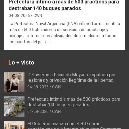
Prefectura intimó a más de 500 prácticos para
destrabar 140 buques parados
04-08-2026
CWN
La Prefectura Naval Argentina (PNA) intimó formalmente a
más de 500 trabajadores de servicios de practicaje y
pilotaje a retomar sus actividades de inmediato en todos
los puertos del país,…
Lo + visto
Detuvieron a Facundo Moyano imputado por
lesiones y privación ilegítima de la libertad
04-08-2026
CWN
Prefectura intimó a más de 500 prácticos para
destrabar 140 buques parados
04-08-2026
CWN
El Gobierno analizó con el BID obras