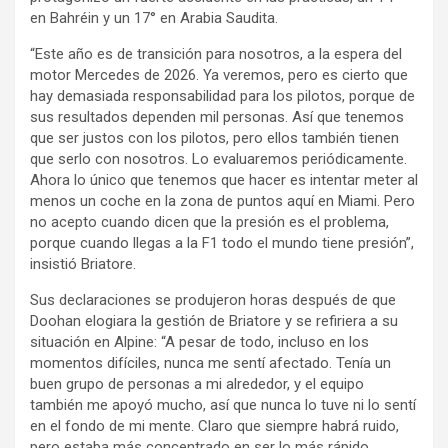
en Bahréin y un 17° en Arabia Saudita.
“Este año es de transición para nosotros, a la espera del
motor Mercedes de 2026. Ya veremos, pero es cierto que
hay demasiada responsabilidad para los pilotos, porque de
sus resultados dependen mil personas. Así que tenemos
que ser justos con los pilotos, pero ellos también tienen
que serlo con nosotros. Lo evaluaremos periódicamente.
Ahora lo único que tenemos que hacer es intentar meter al
menos un coche en la zona de puntos aquí en Miami. Pero
no acepto cuando dicen que la presión es el problema,
porque cuando llegas a la F1 todo el mundo tiene presión”,
insistió Briatore.
Sus declaraciones se produjeron horas después de que
Doohan elogiara la gestión de Briatore y se refiriera a su
situación en Alpine: “A pesar de todo, incluso en los
momentos difíciles, nunca me sentí afectado. Tenía un
buen grupo de personas a mi alrededor, y el equipo
también me apoyó mucho, así que nunca lo tuve ni lo sentí
en el fondo de mi mente. Claro que siempre habrá ruido,
pero estaba más concentrado en ser lo más rápido