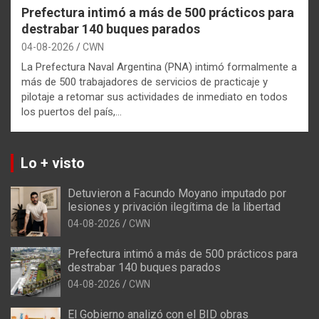
Prefectura intimó a más de 500 prácticos para
destrabar 140 buques parados
04-08-2026
CWN
La Prefectura Naval Argentina (PNA) intimó formalmente a
más de 500 trabajadores de servicios de practicaje y
pilotaje a retomar sus actividades de inmediato en todos
los puertos del país,…
Lo + visto
Detuvieron a Facundo Moyano imputado por
lesiones y privación ilegítima de la libertad
04-08-2026
CWN
Prefectura intimó a más de 500 prácticos para
destrabar 140 buques parados
04-08-2026
CWN
El Gobierno analizó con el BID obras