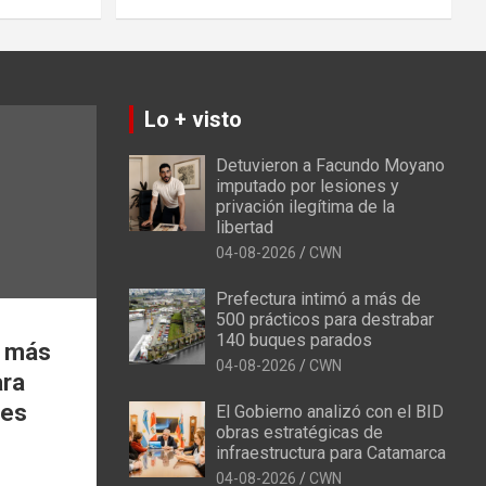
Lo + visto
Detuvieron a Facundo Moyano
imputado por lesiones y
privación ilegítima de la
libertad
04-08-2026
CWN
Prefectura intimó a más de
500 prácticos para destrabar
140 buques parados
a más
04-08-2026
CWN
ara
ues
El Gobierno analizó con el BID
obras estratégicas de
infraestructura para Catamarca
04-08-2026
CWN