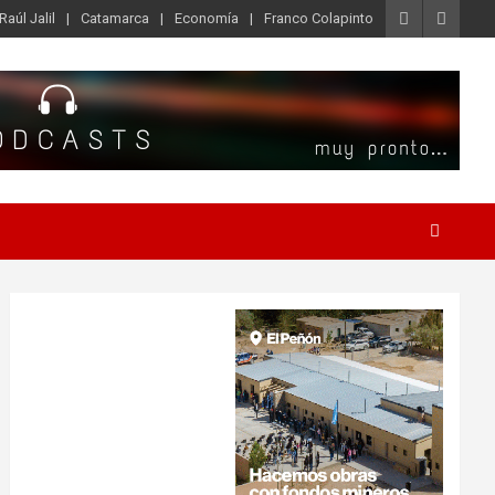
Raúl Jalil
Catamarca
Economía
Franco Colapinto