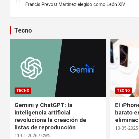
de
Francis Prevost Martínez elegido como León XIV
entradas
Tecno
TECNO
TECNO
Gemini y ChatGPT: la
El iPhon
inteligencia artificial
barato en
revoluciona la creación de
eliminac
listas de reproducción
13-05-2025
11-01-2026
CWN