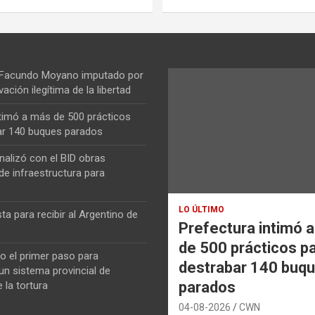
 Facundo Moyano imputado por
vación ilegítima de la libertad
ntimó a más de 500 prácticos
ar 140 buques parados
nalizó con el BID obras
de infraestructura para
LO ÚLTIMO
ta para recibir al Argentino de
Prefectura intimó 
de 500 prácticos p
o el primer paso para
destrabar 140 buq
n sistema provincial de
parados
 la tortura
04-08-2026
CWN