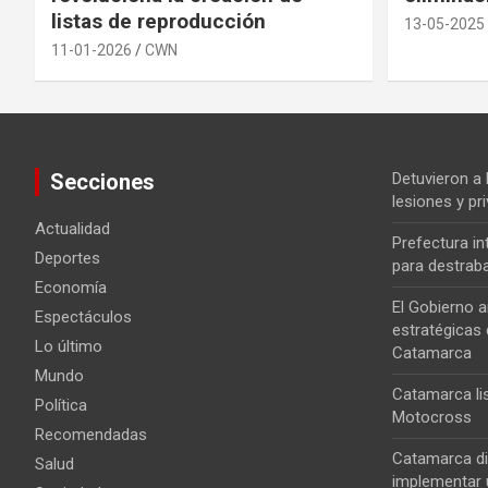
listas de reproducción
13-05-2025
11-01-2026
CWN
Secciones
Detuvieron a
lesiones y pri
Actualidad
Prefectura i
Deportes
para destrab
Economía
El Gobierno a
Espectáculos
estratégicas 
Lo último
Catamarca
Mundo
Catamarca lis
Política
Motocross
Recomendadas
Catamarca di
Salud
implementar u