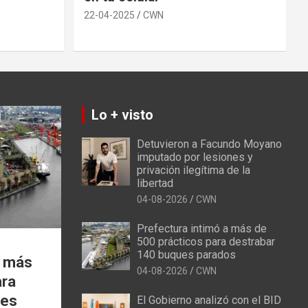
22-04-2025
CWN
Lo + visto
Detuvieron a Facundo Moyano
imputado por lesiones y
privación ilegítima de la
libertad
04-08-2026
CWN
Prefectura intimó a más de
500 prácticos para destrabar
140 buques parados
a más
04-08-2026
CWN
ara
ues
El Gobierno analizó con el BID