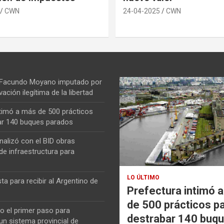
CWN
24-04-2025
CWN
 Facundo Moyano imputado por
vación ilegítima de la libertad
ntimó a más de 500 prácticos
ar 140 buques parados
nalizó con el BID obras
de infraestructura para
LO ÚLTIMO
ta para recibir al Argentino de
Prefectura intimó 
de 500 prácticos p
o el primer paso para
destrabar 140 buq
n sistema provincial de