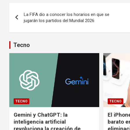
Navegación
La FIFA dio a conocer los horarios en que se
de
jugarán los partidos del Mundial 2026
entradas
Tecno
TECNO
TECNO
Gemini y ChatGPT: la
El iPhon
inteligencia artificial
barato en
revoluciona la creación de
eliminac