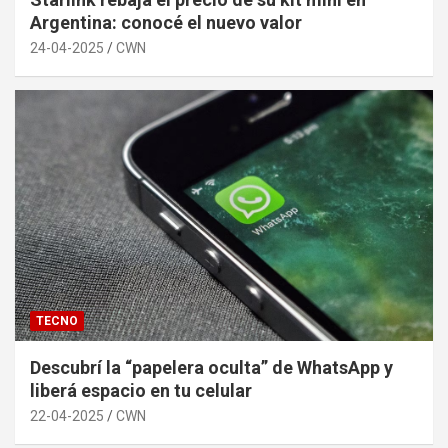
Argentina: conocé el nuevo valor
24-04-2025
CWN
TECNO
Descubrí la “papelera oculta” de WhatsApp y
liberá espacio en tu celular
22-04-2025
CWN