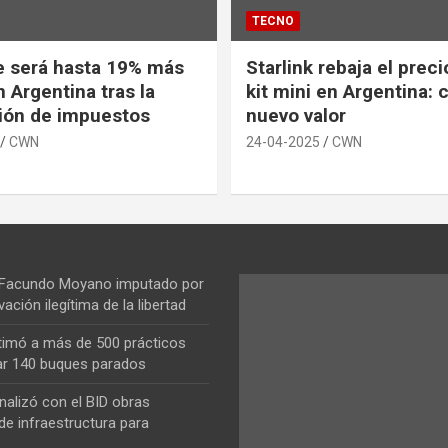
TECNO
e será hasta 19% más
Starlink rebaja el prec
 Argentina tras la
kit mini en Argentina: 
ión de impuestos
nuevo valor
CWN
24-04-2025
CWN
 Facundo Moyano imputado por
vación ilegítima de la libertad
ntimó a más de 500 prácticos
ar 140 buques parados
nalizó con el BID obras
de infraestructura para