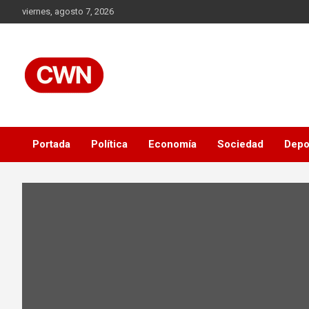
Skip
viernes, agosto 7, 2026
to
content
Información veraz, objetiva y al instante, las 24 horas.
CWN
Portada
Política
Economía
Sociedad
Depo