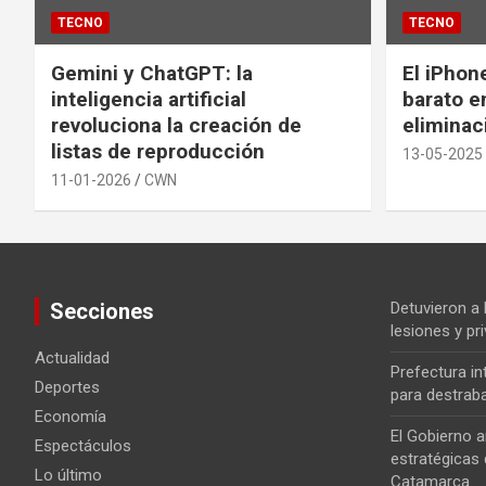
TECNO
TECNO
Gemini y ChatGPT: la
El iPhon
inteligencia artificial
barato en
revoluciona la creación de
eliminac
listas de reproducción
13-05-2025
11-01-2026
CWN
Secciones
Detuvieron a
lesiones y pri
Actualidad
Prefectura i
Deportes
para destrab
Economía
El Gobierno a
Espectáculos
estratégicas 
Lo último
Catamarca