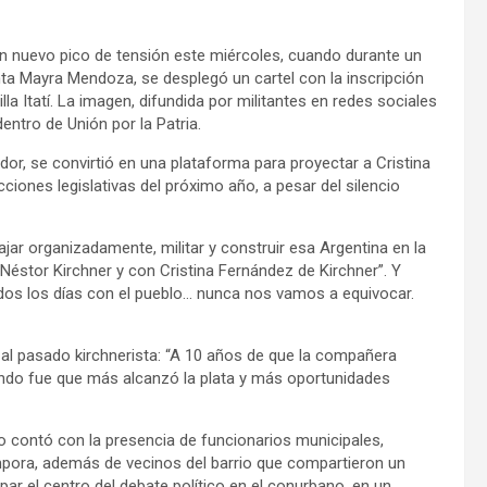
n nuevo pico de tensión este miércoles, cuando durante un
nta Mayra Mendoza, se desplegó un cartel con la inscripción
la Itatí. La imagen, difundida por militantes en redes sociales
entro de Unión por la Patria.
or, se convirtió en una plataforma para proyectar a Cristina
iones legislativas del próximo año, a pesar del silencio
jar organizadamente, militar y construir esa Argentina en la
Néstor Kirchner y con Cristina Fernández de Kirchner”. Y
todos los días con el pueblo… nunca nos vamos a equivocar.
a al pasado kirchnerista: “A 10 años de que la compañera
uándo fue que más alcanzó la plata y más oportunidades
o contó con la presencia de funcionarios municipales,
ámpora, además de vecinos del barrio que compartieron un
upar el centro del debate político en el conurbano, en un