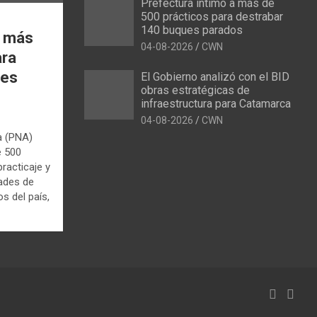
Prefectura intimó a más de
500 prácticos para destrabar
140 buques parados
a más
04-08-2026
CWN
ara
ues
El Gobierno analizó con el BID
obras estratégicas de
infraestructura para Catamarca
04-08-2026
CWN
a (PNA)
e 500
racticaje y
dades de
s del país,