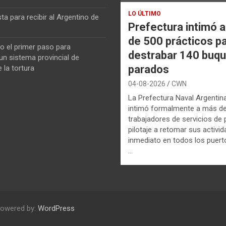
LO ÚLTIMO
ta para recibir al Argentino de
Prefectura intimó 
de 500 prácticos p
o el primer paso para
destrabar 140 buq
n sistema provincial de
parados
 la tortura
04-08-2026
CWN
La Prefectura Naval Argentin
intimó formalmente a más d
trabajadores de servicios de p
pilotaje a retomar sus activi
inmediato en todos los puerto
…
Powered by:
WordPress