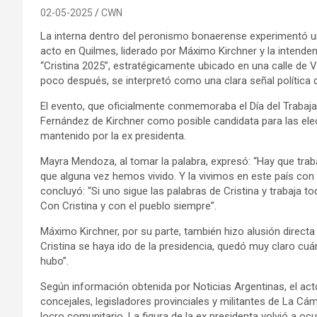
02-05-2025
CWN
La interna dentro del peronismo bonaerense experimentó u
acto en Quilmes, liderado por Máximo Kirchner y la intende
“Cristina 2025”, estratégicamente ubicado en una calle de Vil
poco después, se interpretó como una clara señal política d
El evento, que oficialmente conmemoraba el Día del Trabajad
Fernández de Kirchner como posible candidata para las elecc
mantenido por la ex presidenta.
Mayra Mendoza, al tomar la palabra, expresó: “Hay que traba
que alguna vez hemos vivido. Y la vivimos en este país con 
concluyó: “Si uno sigue las palabras de Cristina y trabaja 
Con Cristina y con el pueblo siempre”.
Máximo Kirchner, por su parte, también hizo alusión direct
Cristina se haya ido de la presidencia, quedó muy claro c
hubo”.
Según información obtenida por Noticias Argentinas, el act
concejales, legisladores provinciales y militantes de La C
locro comunitario. La figura de la ex presidenta volvió a oc