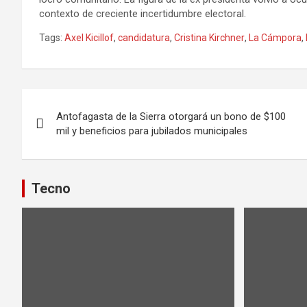
contexto de creciente incertidumbre electoral.
Tags:
Axel Kicillof
,
candidatura
,
Cristina Kirchner
,
La Cámpora
,
Navegación
Antofagasta de la Sierra otorgará un bono de $100
de
mil y beneficios para jubilados municipales
entradas
Tecno