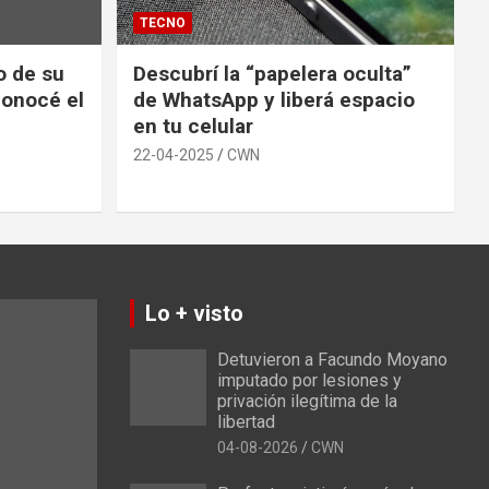
TECNO
io de su
Descubrí la “papelera oculta”
conocé el
de WhatsApp y liberá espacio
en tu celular
22-04-2025
CWN
Lo + visto
Detuvieron a Facundo Moyano
imputado por lesiones y
privación ilegítima de la
libertad
04-08-2026
CWN