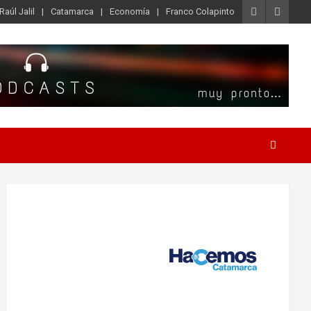
Raúl Jalil
Catamarca
Economía
Franco Colapinto