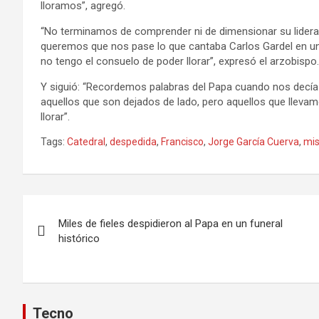
lloramos”, agregó.
“No terminamos de comprender ni de dimensionar su lider
queremos que nos pase lo que cantaba Carlos Gardel en uno
no tengo el consuelo de poder llorar”, expresó el arzobispo.
Y siguió: “Recordemos palabras del Papa cuando nos decía ‘A
aquellos que son dejados de lado, pero aquellos que llev
llorar”.
Tags:
Catedral
,
despedida
,
Francisco
,
Jorge García Cuerva
,
mi
Navegación
Miles de fieles despidieron al Papa en un funeral
de
histórico
entradas
Tecno