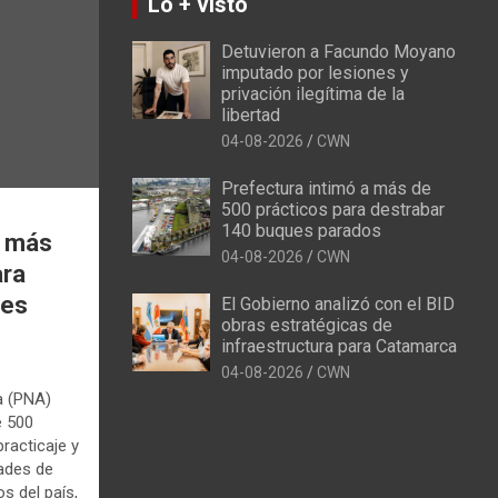
Lo + visto
Detuvieron a Facundo Moyano
imputado por lesiones y
privación ilegítima de la
libertad
04-08-2026
CWN
Prefectura intimó a más de
500 prácticos para destrabar
140 buques parados
a más
04-08-2026
CWN
ara
ues
El Gobierno analizó con el BID
obras estratégicas de
infraestructura para Catamarca
04-08-2026
CWN
a (PNA)
e 500
racticaje y
dades de
s del país,