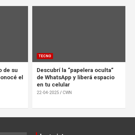
TECNO
io de su
Descubrí la “papelera oculta”
conocé el
de WhatsApp y liberá espacio
en tu celular
22-04-2025
CWN