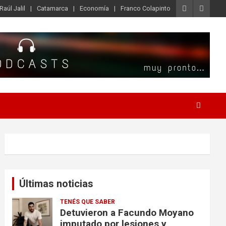
Raúl Jalil
Catamarca
Economía
Franco Colapinto
Últimas noticias
TENÉS QUE SABER
Detuvieron a Facundo Moyano
imputado por lesiones y