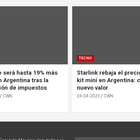
TECNO
e será hasta 19% más
Starlink rebaja el prec
 Argentina tras la
kit mini en Argentina: 
ión de impuestos
nuevo valor
CWN
24-04-2025
CWN