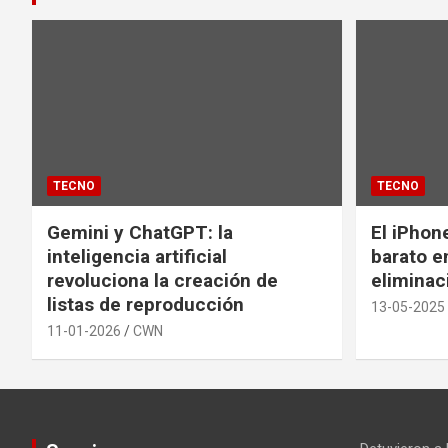
TECNO
TECNO
Gemini y ChatGPT: la
El iPhon
inteligencia artificial
barato en
revoluciona la creación de
eliminac
listas de reproducción
13-05-2025
11-01-2026
CWN