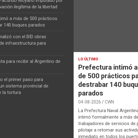
 Facundo Moyano imputado por
vación ilegítima de la libertad
ntimó a más de 500 prácticos
ar 140 buques parados
nalizó con el BID obras
de infraestructura para
LO ÚLTIMO
ta para recibir al Argentino de
Prefectura intimó 
de 500 prácticos p
o el primer paso para
destrabar 140 buq
n sistema provincial de
parados
 la tortura
04-08-2026
CWN
La Prefectura Naval Argentin
intimó formalmente a más d
trabajadores de servicios de p
pilotaje a retomar sus activi
inmediato en todos los puerto