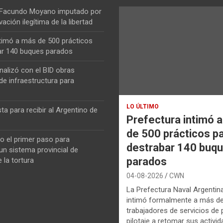
 Facundo Moyano imputado por
vación ilegítima de la libertad
ntimó a más de 500 prácticos
ar 140 buques parados
nalizó con el BID obras
de infraestructura para
LO ÚLTIMO
ta para recibir al Argentino de
Prefectura intimó 
de 500 prácticos p
o el primer paso para
destrabar 140 buq
n sistema provincial de
parados
 la tortura
04-08-2026
CWN
La Prefectura Naval Argentin
intimó formalmente a más d
trabajadores de servicios de p
pilotaje a retomar sus activi