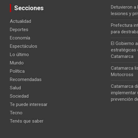
Secciones
Detuvieron a
lesiones y pri
Actualidad
Prefectura i
Deportes
para destrab
Economía
El Gobierno a
Espectáculos
estratégicas 
Lo último
Catamarca
Mundo
Catamarca lis
Política
Motocross
Recomendadas
Catamarca di
Salud
implementar u
Sociedad
prevención de
Te puede interesar
Tecno
Tenés que saber