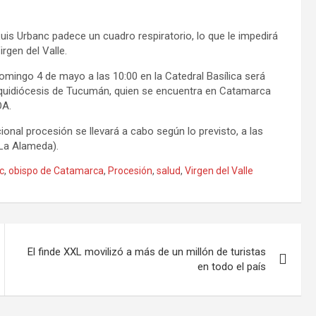
s Urbanc padece un cuadro respiratorio, lo que le impedirá
irgen del Valle.
ingo 4 de mayo a las 10:00 en la Catedral Basílica será
 Arquidiócesis de Tucumán, quien se encuentra en Catamarca
OA.
ional procesión se llevará a cabo según lo previsto, a las
 La Alameda).
c
,
obispo de Catamarca
,
Procesión
,
salud
,
Virgen del Valle
El finde XXL movilizó a más de un millón de turistas
en todo el país