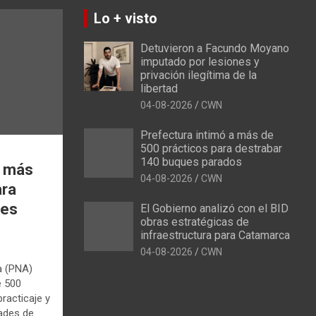
Lo + visto
Detuvieron a Facundo Moyano
imputado por lesiones y
privación ilegítima de la
libertad
04-08-2026
CWN
Prefectura intimó a más de
500 prácticos para destrabar
140 buques parados
a más
04-08-2026
CWN
ara
ues
El Gobierno analizó con el BID
obras estratégicas de
infraestructura para Catamarca
04-08-2026
CWN
a (PNA)
e 500
racticaje y
dades de