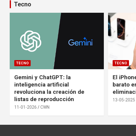
Tecno
TECNO
TECNO
Gemini y ChatGPT: la
El iPhon
inteligencia artificial
barato en
revoluciona la creación de
eliminac
listas de reproducción
13-05-2025
11-01-2026
CWN