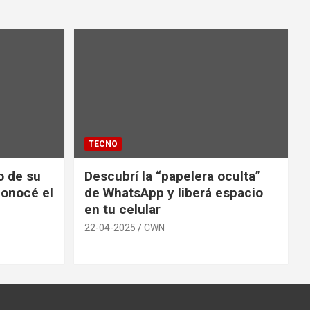
TECNO
io de su
Descubrí la “papelera oculta”
conocé el
de WhatsApp y liberá espacio
en tu celular
22-04-2025
CWN