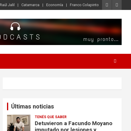
Raúl Jalil
Catamarca
Economía
Franco Colapinto
Últimas noticias
TENÉS QUE SABER
Detuvieron a Facundo Moyano
imputado por lesiones y