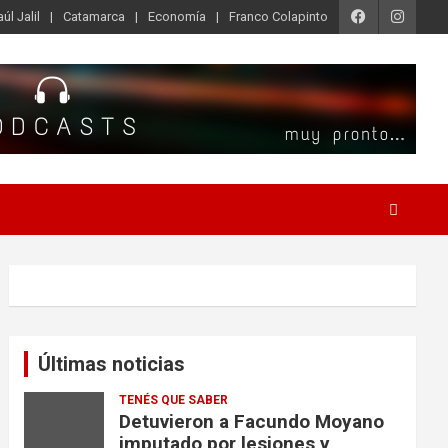
úl Jalil
Catamarca
Economía
Franco Colapinto
Últimas noticias
TENÉS QUE SABER
Detuvieron a Facundo Moyano
imputado por lesiones y