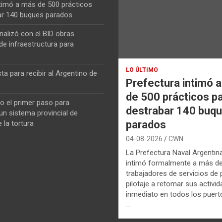
ntimó a más de 500 prácticos
ar 140 buques parados
nalizó con el BID obras
de infraestructura para
LO ÚLTIMO
ta para recibir al Argentino de
Prefectura intimó 
de 500 prácticos p
o el primer paso para
destrabar 140 buq
n sistema provincial de
parados
 la tortura
04-08-2026
CWN
La Prefectura Naval Argentin
intimó formalmente a más d
trabajadores de servicios de p
pilotaje a retomar sus activi
inmediato en todos los puerto
…