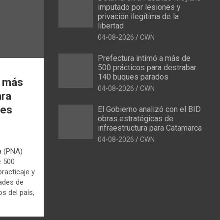
imputado por lesiones y
privación ilegítima de la
libertad
04-08-2026
CWN
Prefectura intimó a más de
500 prácticos para destrabar
140 buques parados
a más
04-08-2026
CWN
ara
ues
El Gobierno analizó con el BID
obras estratégicas de
infraestructura para Catamarca
04-08-2026
CWN
a (PNA)
e 500
racticaje y
dades de
s del país,