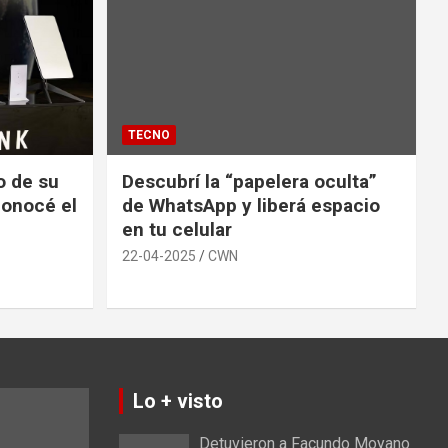
TECNO
io de su
Descubrí la “papelera oculta”
conocé el
de WhatsApp y liberá espacio
en tu celular
22-04-2025
CWN
Lo + visto
Detuvieron a Facundo Moyano