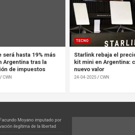
TECNO
e será hasta 19% más
Starlink rebaja el prec
 Argentina tras la
kit mini en Argentina: 
ión de impuestos
nuevo valor
CWN
24-04-2025
CWN
 Facundo Moyano imputado por
vación ilegítima de la libertad