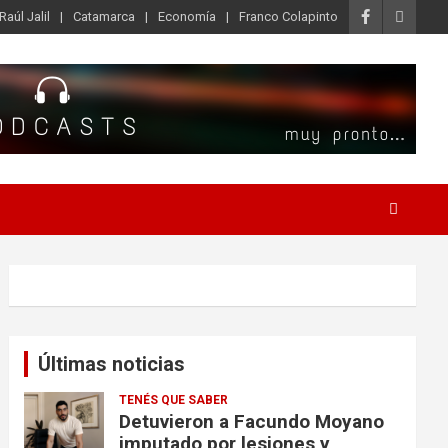
Raúl Jalil
Catamarca
Economía
Franco Colapinto
Últimas noticias
TENÉS QUE SABER
Detuvieron a Facundo Moyano
imputado por lesiones y