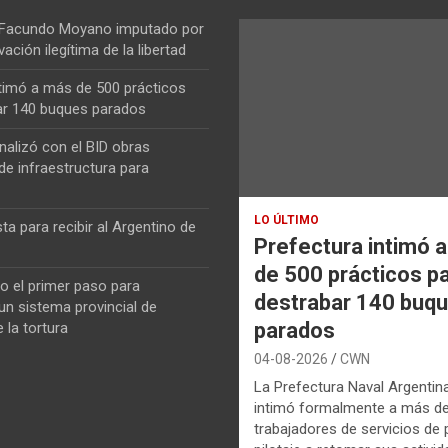
 Facundo Moyano imputado por
vación ilegítima de la libertad
ntimó a más de 500 prácticos
ar 140 buques parados
nalizó con el BID obras
de infraestructura para
LO ÚLTIMO
ta para recibir al Argentino de
Prefectura intimó 
de 500 prácticos p
o el primer paso para
destrabar 140 buq
n sistema provincial de
parados
 la tortura
04-08-2026
CWN
La Prefectura Naval Argentin
intimó formalmente a más d
trabajadores de servicios de p