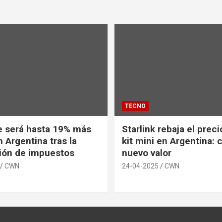
TECNO
e será hasta 19% más
Starlink rebaja el prec
 Argentina tras la
kit mini en Argentina: 
ión de impuestos
nuevo valor
CWN
24-04-2025
CWN