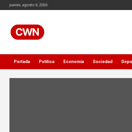
Skip
jueves, agosto 6, 2026
to
content
Información veraz, objetiva y al instante, las 24 horas.
CWN
Portada
Política
Economía
Sociedad
Depo