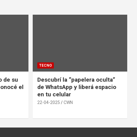
TECNO
io de su
Descubrí la “papelera oculta”
conocé el
de WhatsApp y liberá espacio
en tu celular
22-04-2025
CWN