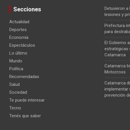
Secciones
Detuvieron a
lesiones y pri
Actualidad
Prefectura i
Deportes
para destrab
Economía
El Gobierno a
Espectáculos
estratégicas 
Lo último
Catamarca
Mundo
Catamarca lis
Política
Motocross
Recomendadas
Catamarca di
Salud
implementar u
Sociedad
prevención de
Te puede interesar
Tecno
Tenés que saber