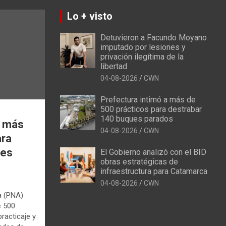
Lo + visto
Detuvieron a Facundo Moyano
imputado por lesiones y
privación ilegítima de la
libertad
04-08-2026
CWN
Prefectura intimó a más de
500 prácticos para destrabar
140 buques parados
a más
04-08-2026
CWN
ara
ues
El Gobierno analizó con el BID
obras estratégicas de
infraestructura para Catamarca
04-08-2026
CWN
a (PNA)
e 500
racticaje y