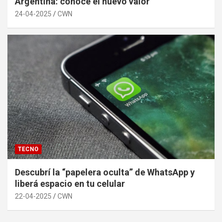
Argentina: conocé el nuevo valor
24-04-2025
CWN
TECNO
Descubrí la “papelera oculta” de WhatsApp y
liberá espacio en tu celular
22-04-2025
CWN