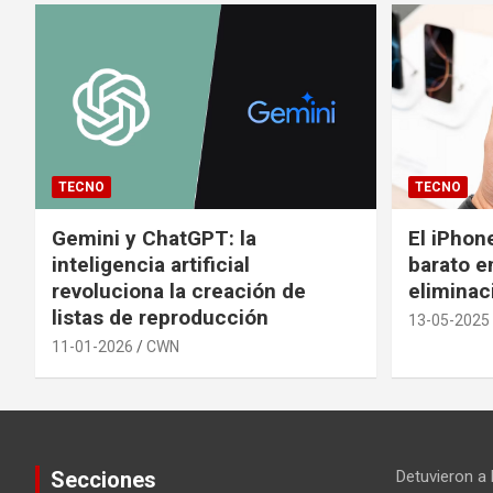
TECNO
TECNO
Gemini y ChatGPT: la
El iPhon
inteligencia artificial
barato en
revoluciona la creación de
eliminac
listas de reproducción
13-05-2025
11-01-2026
CWN
Secciones
Detuvieron a