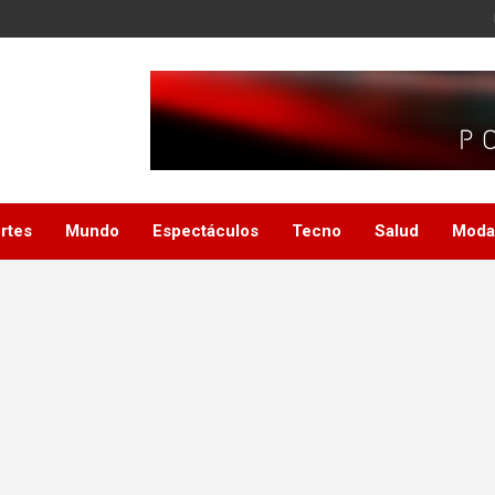
rtes
Mundo
Espectáculos
Tecno
Salud
Moda