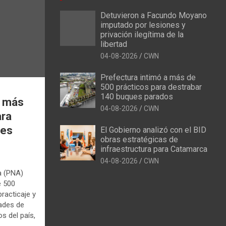
Detuvieron a Facundo Moyano
imputado por lesiones y
privación ilegítima de la
libertad
04-08-2026
CWN
Prefectura intimó a más de
500 prácticos para destrabar
140 buques parados
a más
04-08-2026
CWN
ara
ues
El Gobierno analizó con el BID
obras estratégicas de
infraestructura para Catamarca
04-08-2026
CWN
a (PNA)
e 500
racticaje y
dades de
s del país,