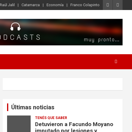
Raúl Jalil
Catamarca
Economía
Franco Colapinto
Últimas noticias
TENÉS QUE SABER
Detuvieron a Facundo Moyano
imputado por lesiones y