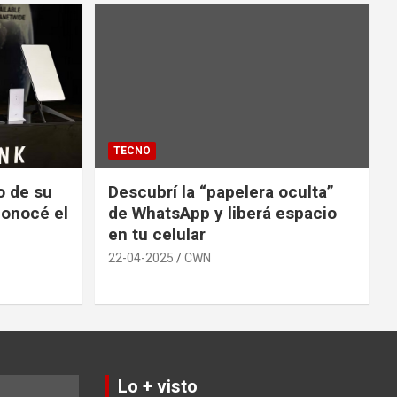
TECNO
io de su
Descubrí la “papelera oculta”
conocé el
de WhatsApp y liberá espacio
en tu celular
22-04-2025
CWN
Lo + visto