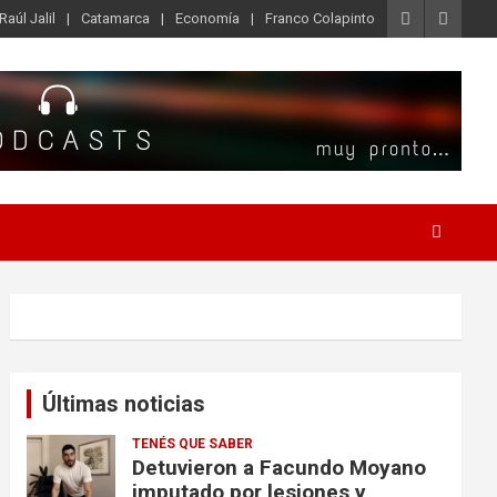
Raúl Jalil
Catamarca
Economía
Franco Colapinto
Últimas noticias
TENÉS QUE SABER
Detuvieron a Facundo Moyano
imputado por lesiones y