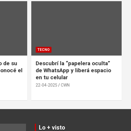
TECNO
io de su
Descubrí la “papelera oculta”
conocé el
de WhatsApp y liberá espacio
en tu celular
22-04-2025
CWN
Lo + visto