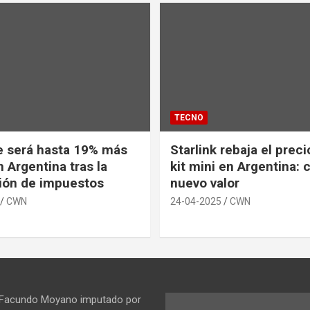
TECNO
e será hasta 19% más
Starlink rebaja el prec
 Argentina tras la
kit mini en Argentina: 
ión de impuestos
nuevo valor
CWN
24-04-2025
CWN
 Facundo Moyano imputado por