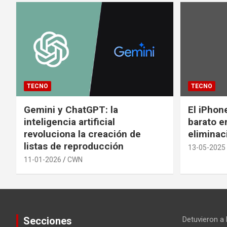
TECNO
TECNO
Gemini y ChatGPT: la
El iPhon
inteligencia artificial
barato en
revoluciona la creación de
eliminac
listas de reproducción
13-05-2025
11-01-2026
CWN
Secciones
Detuvieron a