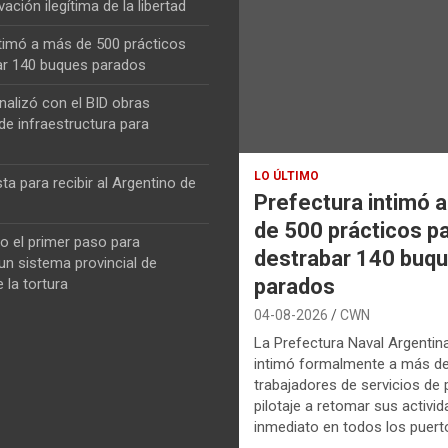
vación ilegítima de la libertad
ntimó a más de 500 prácticos
ar 140 buques parados
nalizó con el BID obras
de infraestructura para
LO ÚLTIMO
ta para recibir al Argentino de
Prefectura intimó 
de 500 prácticos p
o el primer paso para
destrabar 140 buq
n sistema provincial de
parados
 la tortura
04-08-2026
CWN
La Prefectura Naval Argentin
intimó formalmente a más d
trabajadores de servicios de p
pilotaje a retomar sus activi
inmediato en todos los puerto