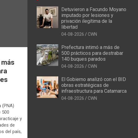
Detuvieron a Facundo Moyano
imputado por lesiones y
privación ilegítima de la
libertad
04-08-2026
CWN
Prefectura intimó a más de
500 prácticos para destrabar
140 buques parados
a más
04-08-2026
CWN
ara
ues
El Gobierno analizó con el BID
obras estratégicas de
infraestructura para Catamarca
04-08-2026
CWN
a (PNA)
e 500
racticaje y
dades de
s del país,