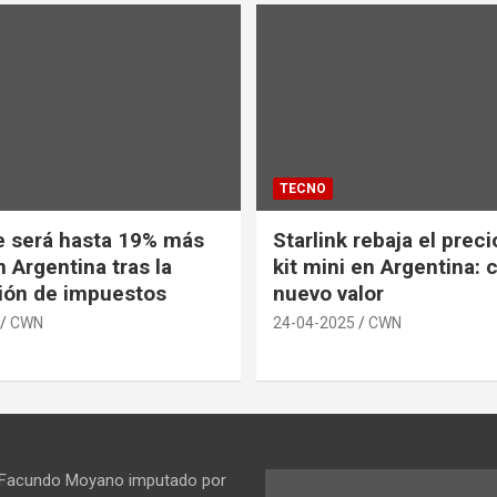
TECNO
e será hasta 19% más
Starlink rebaja el prec
 Argentina tras la
kit mini en Argentina: 
ión de impuestos
nuevo valor
CWN
24-04-2025
CWN
 Facundo Moyano imputado por