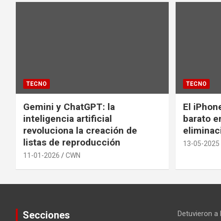
TECNO
TECNO
Gemini y ChatGPT: la
El iPhon
inteligencia artificial
barato en
revoluciona la creación de
eliminac
listas de reproducción
13-05-2025
11-01-2026
CWN
Secciones
Detuvieron a