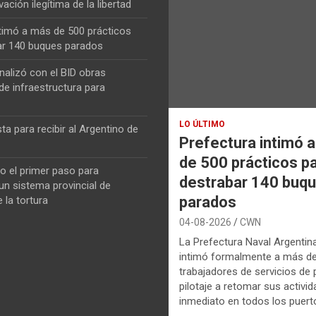
vación ilegítima de la libertad
ntimó a más de 500 prácticos
ar 140 buques parados
nalizó con el BID obras
de infraestructura para
LO ÚLTIMO
ta para recibir al Argentino de
Prefectura intimó 
de 500 prácticos p
o el primer paso para
destrabar 140 buq
n sistema provincial de
parados
 la tortura
04-08-2026
CWN
La Prefectura Naval Argentin
intimó formalmente a más d
trabajadores de servicios de p
pilotaje a retomar sus activi
inmediato en todos los puerto