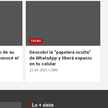
TECNO
io de su
Descubrí la “papelera oculta”
conocé el
de WhatsApp y liberá espacio
en tu celular
22-04-2025
CWN
Lo + visto