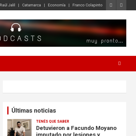
Raúl Jalil
Catamarca
Economía
Franco Colapinto
Últimas noticias
TENÉS QUE SABER
Detuvieron a Facundo Moyano
imputado por lesiones y