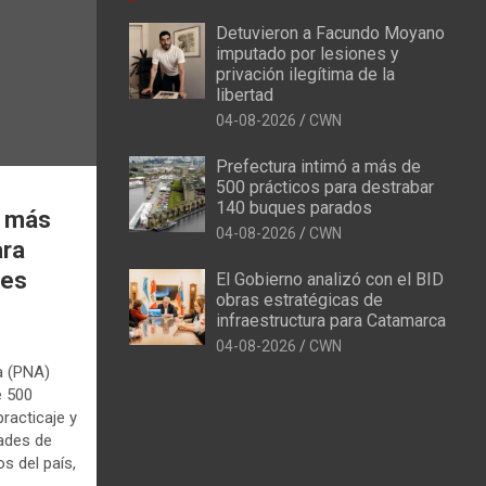
Detuvieron a Facundo Moyano
imputado por lesiones y
privación ilegítima de la
libertad
04-08-2026
CWN
Prefectura intimó a más de
500 prácticos para destrabar
140 buques parados
a más
04-08-2026
CWN
ara
ues
El Gobierno analizó con el BID
obras estratégicas de
infraestructura para Catamarca
04-08-2026
CWN
a (PNA)
e 500
racticaje y
dades de
s del país,