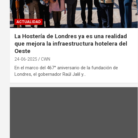
ACTUALIDAD
La Hostería de Londres ya es una realidad
que mejora la infraestructura hotelera del
Oeste
24-06-2025
CWN
En el marco del 467° aniversario de la fundación de
Londres, el gobernador Raúl Jalil y…