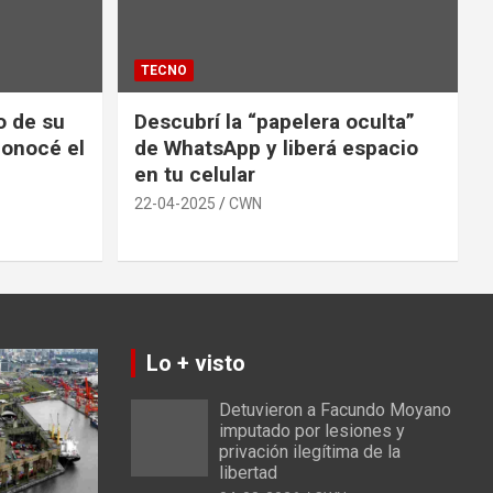
TECNO
io de su
Descubrí la “papelera oculta”
conocé el
de WhatsApp y liberá espacio
en tu celular
22-04-2025
CWN
Lo + visto
Detuvieron a Facundo Moyano
imputado por lesiones y
privación ilegítima de la
libertad