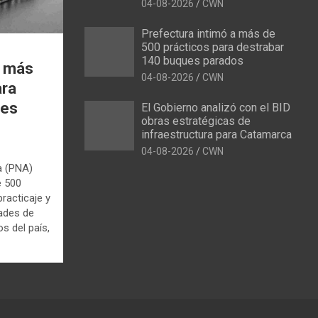
04-08-2026
CWN
Prefectura intimó a más de
500 prácticos para destrabar
140 buques parados
a más
04-08-2026
CWN
ara
ues
El Gobierno analizó con el BID
obras estratégicas de
infraestructura para Catamarca
04-08-2026
CWN
a (PNA)
e 500
racticaje y
dades de
s del país,