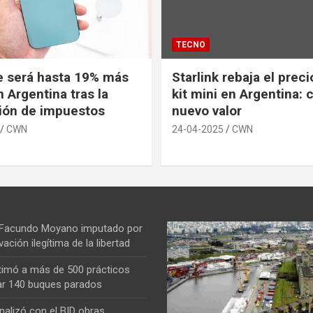
TECNO
e será hasta 19% más
Starlink rebaja el prec
 Argentina tras la
kit mini en Argentina: 
ión de impuestos
nuevo valor
CWN
24-04-2025
CWN
 Facundo Moyano imputado por
vación ilegítima de la libertad
ntimó a más de 500 prácticos
ar 140 buques parados
nalizó con el BID obras