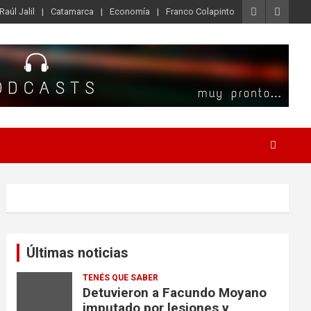
Raúl Jalil
Catamarca
Economía
Franco Colapinto
Últimas noticias
TENÉS QUE SABER
Detuvieron a Facundo Moyano
imputado por lesiones y