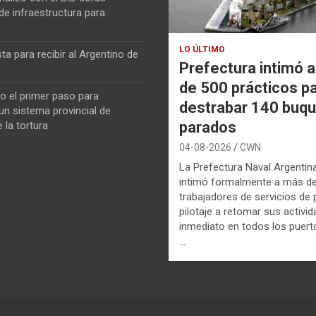
de infraestructura para
LO ÚLTIMO
ta para recibir al Argentino de
Prefectura intimó 
de 500 prácticos p
o el primer paso para
destrabar 140 buq
n sistema provincial de
parados
 la tortura
04-08-2026
CWN
La Prefectura Naval Argentin
intimó formalmente a más d
trabajadores de servicios de p
pilotaje a retomar sus activi
inmediato en todos los puerto
…