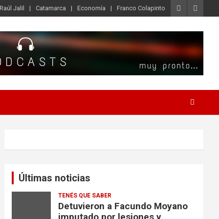
Raúl Jalil
Catamarca
Economía
Franco Colapinto
Últimas noticias
TENÉS QUE SABER
Detuvieron a Facundo Moyano
imputado por lesiones y