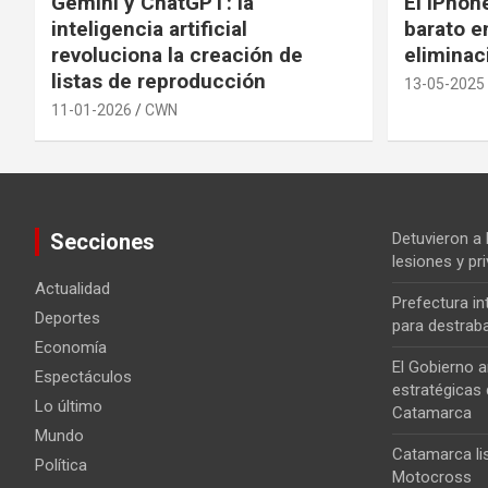
Gemini y ChatGPT: la
El iPhon
inteligencia artificial
barato en
revoluciona la creación de
eliminac
listas de reproducción
13-05-2025
11-01-2026
CWN
Secciones
Detuvieron a
lesiones y pri
Actualidad
Prefectura i
Deportes
para destrab
Economía
El Gobierno a
Espectáculos
estratégicas 
Lo último
Catamarca
Mundo
Catamarca lis
Política
Motocross