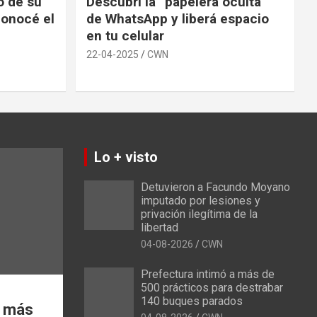
io de su
Descubrí la “papelera oculta”
conocé el
de WhatsApp y liberá espacio
en tu celular
22-04-2025
CWN
Lo + visto
Detuvieron a Facundo Moyano
imputado por lesiones y
privación ilegítima de la
libertad
04-08-2026
CWN
Prefectura intimó a más de
500 prácticos para destrabar
140 buques parados
a más