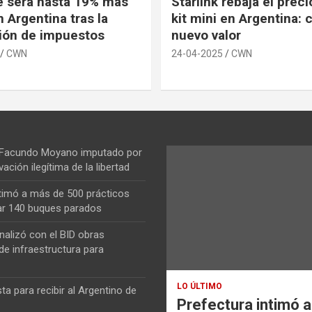
e será hasta 19% más
Starlink rebaja el prec
 Argentina tras la
kit mini en Argentina: 
ión de impuestos
nuevo valor
CWN
24-04-2025
CWN
 Facundo Moyano imputado por
vación ilegítima de la libertad
ntimó a más de 500 prácticos
ar 140 buques parados
nalizó con el BID obras
de infraestructura para
LO ÚLTIMO
ta para recibir al Argentino de
Prefectura intimó 