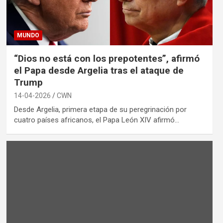
MUNDO
“Dios no está con los prepotentes”, afirmó
el Papa desde Argelia tras el ataque de
Trump
14-04-2026
CWN
Desde Argelia, primera etapa de su peregrinación por
cuatro países africanos, el Papa León XIV afirmó…