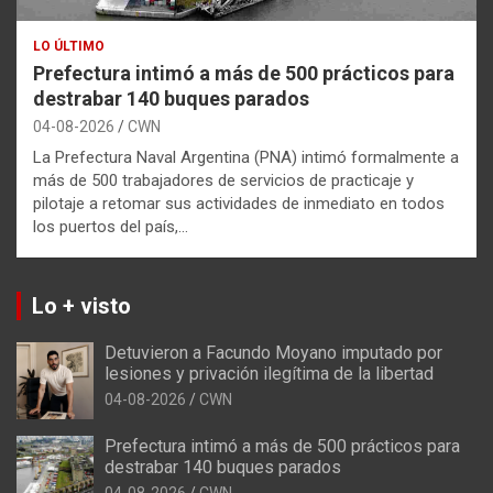
LO ÚLTIMO
Prefectura intimó a más de 500 prácticos para
destrabar 140 buques parados
04-08-2026
CWN
La Prefectura Naval Argentina (PNA) intimó formalmente a
más de 500 trabajadores de servicios de practicaje y
pilotaje a retomar sus actividades de inmediato en todos
los puertos del país,…
Lo + visto
Detuvieron a Facundo Moyano imputado por
lesiones y privación ilegítima de la libertad
04-08-2026
CWN
Prefectura intimó a más de 500 prácticos para
destrabar 140 buques parados