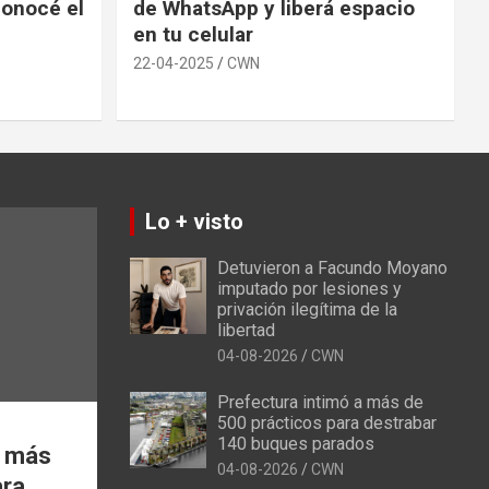
conocé el
de WhatsApp y liberá espacio
en tu celular
22-04-2025
CWN
Lo + visto
Detuvieron a Facundo Moyano
imputado por lesiones y
privación ilegítima de la
libertad
04-08-2026
CWN
Prefectura intimó a más de
500 prácticos para destrabar
140 buques parados
a más
04-08-2026
CWN
ara