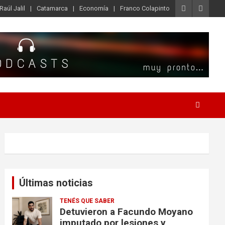
Raúl Jalil
Catamarca
Economía
Franco Colapinto
Últimas noticias
TENÉS QUE SABER
Detuvieron a Facundo Moyano
imputado por lesiones y