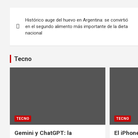
Navegación
Histórico auge del huevo en Argentina: se convirtió
de
en el segundo alimento más importante de la dieta
nacional
entradas
Tecno
TECNO
TECNO
Gemini y ChatGPT: la
El iPhon