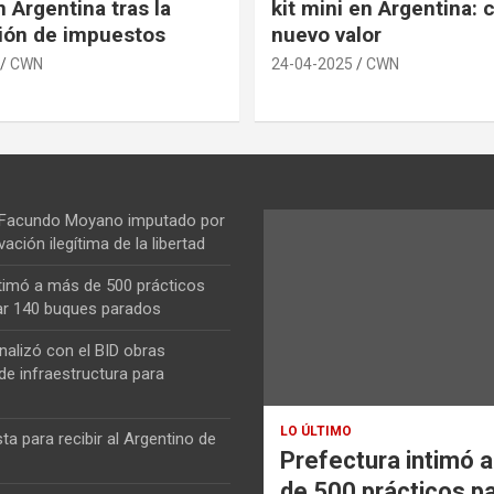
 Argentina tras la
kit mini en Argentina: 
ión de impuestos
nuevo valor
CWN
24-04-2025
CWN
 Facundo Moyano imputado por
vación ilegítima de la libertad
ntimó a más de 500 prácticos
ar 140 buques parados
nalizó con el BID obras
de infraestructura para
LO ÚLTIMO
ta para recibir al Argentino de
Prefectura intimó 
de 500 prácticos p