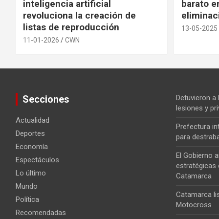
inteligencia artificial
barato en
revoluciona la creación de
eliminac
listas de reproducción
13-05-2025
11-01-2026
CWN
Secciones
Detuvieron a
lesiones y pri
Actualidad
Prefectura i
Deportes
para destrab
Economía
El Gobierno a
Espectáculos
estratégicas 
Lo último
Catamarca
Mundo
Catamarca lis
Política
Motocross
Recomendadas