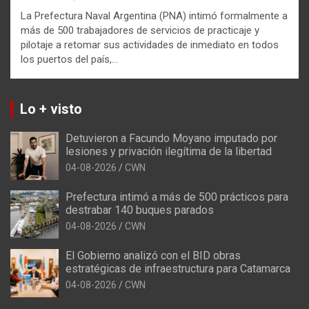
La Prefectura Naval Argentina (PNA) intimó formalmente a
más de 500 trabajadores de servicios de practicaje y
pilotaje a retomar sus actividades de inmediato en todos
los puertos del país,…
Lo + visto
Detuvieron a Facundo Moyano imputado por
lesiones y privación ilegítima de la libertad
04-08-2026
CWN
Prefectura intimó a más de 500 prácticos para
destrabar 140 buques parados
04-08-2026
CWN
El Gobierno analizó con el BID obras
estratégicas de infraestructura para Catamarca
04-08-2026
CWN