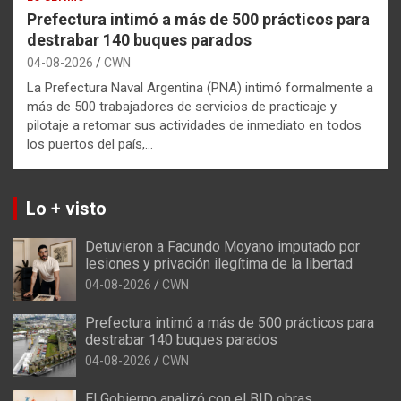
Prefectura intimó a más de 500 prácticos para
destrabar 140 buques parados
04-08-2026
CWN
La Prefectura Naval Argentina (PNA) intimó formalmente a
más de 500 trabajadores de servicios de practicaje y
pilotaje a retomar sus actividades de inmediato en todos
los puertos del país,…
Lo + visto
Detuvieron a Facundo Moyano imputado por
lesiones y privación ilegítima de la libertad
04-08-2026
CWN
Prefectura intimó a más de 500 prácticos para
destrabar 140 buques parados
04-08-2026
CWN
El Gobierno analizó con el BID obras