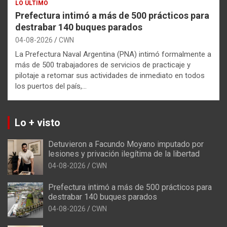
LO ÚLTIMO
Prefectura intimó a más de 500 prácticos para
destrabar 140 buques parados
04-08-2026
CWN
La Prefectura Naval Argentina (PNA) intimó formalmente a
más de 500 trabajadores de servicios de practicaje y
pilotaje a retomar sus actividades de inmediato en todos
los puertos del país,…
Lo + visto
Detuvieron a Facundo Moyano imputado por
lesiones y privación ilegítima de la libertad
04-08-2026
CWN
Prefectura intimó a más de 500 prácticos para
destrabar 140 buques parados
04-08-2026
CWN