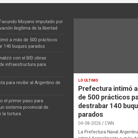
 Facundo Moyano imputado por
vación ilegítima de la libertad
ntimó a más de 500 prácticos
ar 140 buques parados
nalizó con el BID obras
de infraestructura para
LO ÚLTIMO
ta para recibir al Argentino de
Prefectura intimó 
de 500 prácticos p
o el primer paso para
destrabar 140 buq
n sistema provincial de
parados
 la tortura
04-08-2026
CWN
La Prefectura Naval Argentin