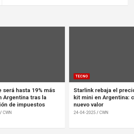
TECNO
e será hasta 19% más
Starlink rebaja el prec
 Argentina tras la
kit mini en Argentina: 
ión de impuestos
nuevo valor
CWN
24-04-2025
CWN