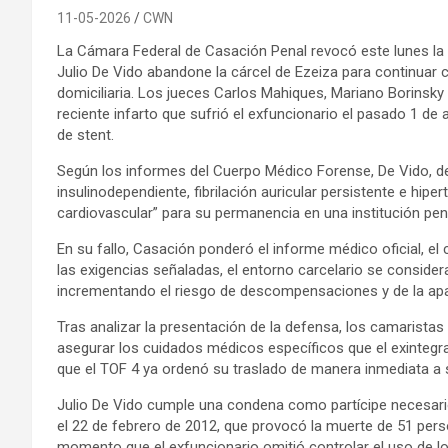
11-05-2026
CWN
La Cámara Federal de Casación Penal revocó este lunes la d
Julio De Vido abandone la cárcel de Ezeiza para continuar 
domiciliaria. Los jueces Carlos Mahiques, Mariano Borinsk
reciente infarto que sufrió el exfuncionario el pasado 1 de 
de stent.
Según los informes del Cuerpo Médico Forense, De Vido, 
insulinodependiente, fibrilación auricular persistente e hipe
cardiovascular” para su permanencia en una institución peni
En su fallo, Casación ponderó el informe médico oficial, el
las exigencias señaladas, el entorno carcelario se consider
incrementando el riesgo de descompensaciones y de la apari
Tras analizar la presentación de la defensa, los camaristas
asegurar los cuidados médicos específicos que el exintegr
que el TOF 4 ya ordenó su traslado de manera inmediata a su
Julio De Vido cumple una condena como partícipe necesario
el 22 de febrero de 2012, que provocó la muerte de 51 pers
momento que el exfuncionario omitió controlar el uso de l