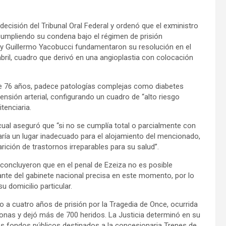
ecisión del Tribunal Oral Federal y ordenó que el exministro
cumpliendo su condena bajo el régimen de prisión
y y Guillermo Yacobucci fundamentaron su resolución en el
abril, cuadro que derivó en una angioplastia con colocación
de 76 años, padece patologías complejas como diabetes
rtensión arterial, configurando un cuadro de “alto riesgo
tenciaria.
 cual aseguró que “si no se cumplía total o parcialmente con
aría un lugar inadecuado para el alojamiento del mencionado,
ción de trastornos irreparables para su salud”.
 concluyeron que en el penal de Ezeiza no es posible
ante del gabinete nacional precisa en este momento, por lo
 domicilio particular.
 a cuatro años de prisión por la Tragedia de Once, ocurrida
onas y dejó más de 700 heridos. La Justicia determinó en su
os fondos públicos destinados a la concesionaria Trenes de