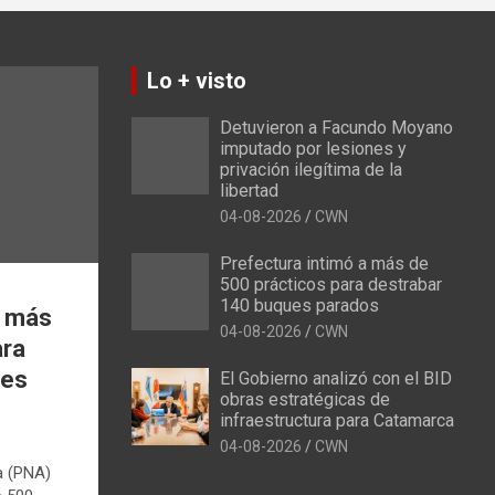
Lo + visto
Detuvieron a Facundo Moyano
imputado por lesiones y
privación ilegítima de la
libertad
04-08-2026
CWN
Prefectura intimó a más de
500 prácticos para destrabar
140 buques parados
a más
04-08-2026
CWN
ara
ues
El Gobierno analizó con el BID
obras estratégicas de
infraestructura para Catamarca
04-08-2026
CWN
a (PNA)