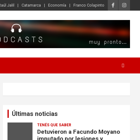
Raúl Jalil
Catamarca
Economía
Franco Colapinto
Últimas noticias
TENÉS QUE SABER
Detuvieron a Facundo Moyano
imputado por lesiones y