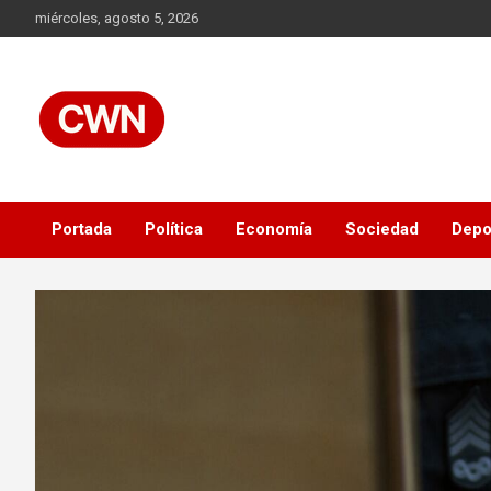
Skip
miércoles, agosto 5, 2026
to
content
Información veraz, objetiva y al instante, las 24 horas.
CWN
Portada
Política
Economía
Sociedad
Depo