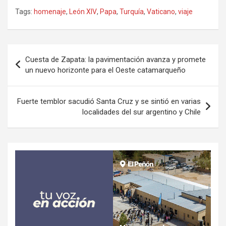
Tags:
homenaje
,
León XIV
,
Papa
,
Turquía
,
Vaticano
,
viaje
Navegación
Cuesta de Zapata: la pavimentación avanza y promete
de
un nuevo horizonte para el Oeste catamarqueño
entradas
Fuerte temblor sacudió Santa Cruz y se sintió en varias
localidades del sur argentino y Chile