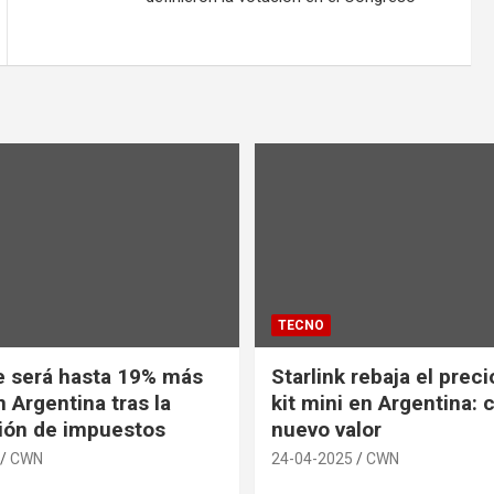
TECNO
e será hasta 19% más
Starlink rebaja el prec
 Argentina tras la
kit mini en Argentina: 
ión de impuestos
nuevo valor
CWN
24-04-2025
CWN