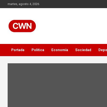
Skip
martes, agosto 4, 2026
to
content
Información veraz, objetiva y al instante, las 24 horas.
CWN
Portada
Política
Economía
Sociedad
Depo