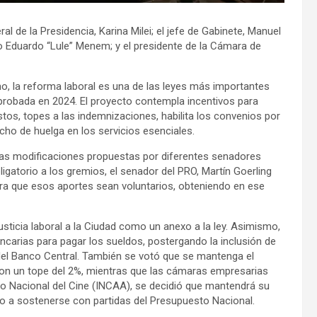
al de la Presidencia, Karina Milei; el jefe de Gabinete, Manuel
tario Eduardo “Lule” Menem; y el presidente de la Cámara de
o, la reforma laboral es una de las leyes más importantes
aprobada en 2024. El proyecto contempla incentivos para
tos, topes a las indemnizaciones, habilita los convenios por
cho de huelga en los servicios esenciales.
ó las modificaciones propuestas por diferentes senadores
ligatorio a los gremios, el senador del PRO, Martín Goerling
para que esos aportes sean voluntarios, obteniendo en ese
usticia laboral a la Ciudad como un anexo a la ley. Asimismo,
ncarias para pagar los sueldos, postergando la inclusión de
 del Banco Central. También se votó que se mantenga el
con un tope del 2%, mientras que las cámaras empresarias
tuto Nacional del Cine (INCAA), se decidió que mantendrá su
o a sostenerse con partidas del Presupuesto Nacional.