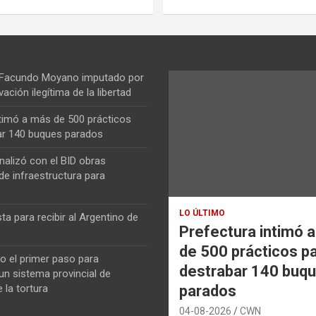
 Facundo Moyano imputado por
vación ilegítima de la libertad
ntimó a más de 500 prácticos
ar 140 buques parados
nalizó con el BID obras
de infraestructura para
LO ÚLTIMO
ta para recibir al Argentino de
Prefectura intimó 
de 500 prácticos p
o el primer paso para
destrabar 140 buq
n sistema provincial de
parados
 la tortura
04-08-2026
CWN