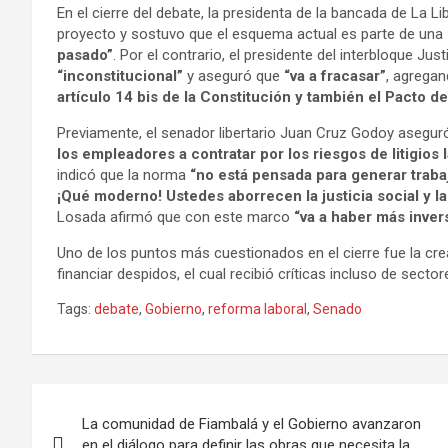
En el cierre del debate, la presidenta de la bancada de La Li
proyecto y sostuvo que el esquema actual es parte de una
pasado”
. Por el contrario, el presidente del interbloque Jus
“inconstitucional”
y aseguró que
“va a fracasar”
, agrega
artículo 14 bis de la Constitución y también el Pacto 
Previamente, el senador libertario Juan Cruz Godoy asegur
los empleadores a contratar por los riesgos de litigios 
indicó que la norma
“no está pensada para generar traba
¡Qué moderno! Ustedes aborrecen la justicia social y l
Losada afirmó que con este marco
“va a haber más inver
Uno de los puntos más cuestionados en el cierre fue la cre
financiar despidos, el cual recibió críticas incluso de sec
Tags:
debate
,
Gobierno
,
reforma laboral
,
Senado
Navegación
La comunidad de Fiambalá y el Gobierno avanzaron
de
en el diálogo para definir las obras que necesita la