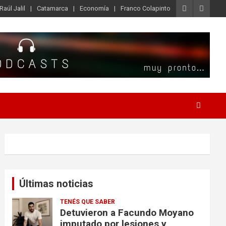
Raúl Jalil
Catamarca
Economía
Franco Colapinto
Últimas noticias
TENÉS QUE SABER
Detuvieron a Facundo Moyano
imputado por lesiones y