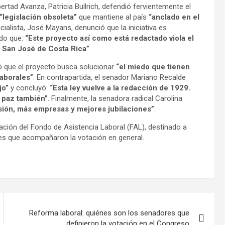
bertad Avanza, Patricia Bullrich, defendió fervientemente el
“legislación obsoleta”
que mantiene al país
“anclado en el
ticialista, José Mayans, denunció que la iniciativa es
ndo que:
“Este proyecto así como está redactado viola el
de San José de Costa Rica”
.
ó que el proyecto busca solucionar
“el miedo que tienen
laborales”
. En contrapartida, el senador Mariano Recalde
jo”
y concluyó:
“Esta ley vuelve a la redacción de 1929.
a paz también”
. Finalmente, la senadora radical Carolina
sión, más empresas y mejores jubilaciones”
.
ación del Fondo de Asistencia Laboral (FAL), destinado a
tores que acompañaron la votación en general.
Reforma laboral: quiénes son los senadores que
definieron la votación en el Congreso