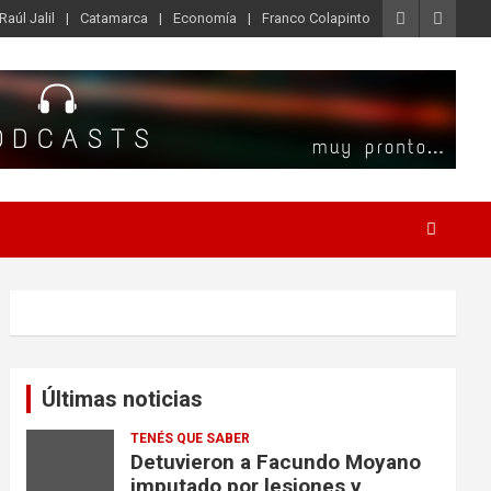
Raúl Jalil
Catamarca
Economía
Franco Colapinto
Últimas noticias
TENÉS QUE SABER
Detuvieron a Facundo Moyano
imputado por lesiones y