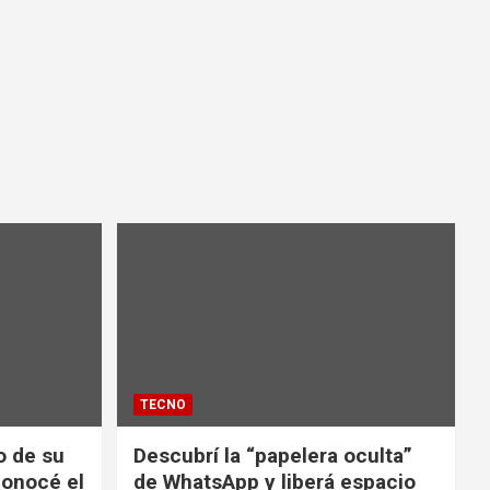
TECNO
io de su
Descubrí la “papelera oculta”
conocé el
de WhatsApp y liberá espacio