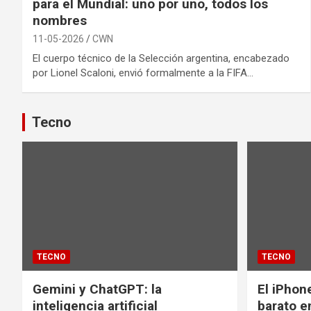
para el Mundial: uno por uno, todos los
nombres
11-05-2026
CWN
El cuerpo técnico de la Selección argentina, encabezado
por Lionel Scaloni, envió formalmente a la FIFA…
Tecno
TECNO
TECNO
Gemini y ChatGPT: la
El iPhon
inteligencia artificial
barato en