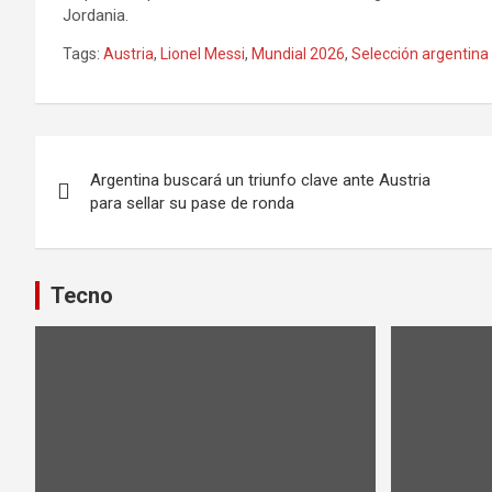
Jordania.
Tags:
Austria
,
Lionel Messi
,
Mundial 2026
,
Selección argentina
Navegación
Argentina buscará un triunfo clave ante Austria
de
para sellar su pase de ronda
entradas
Tecno