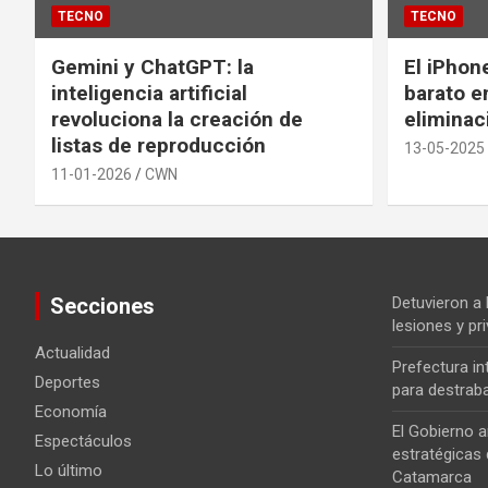
TECNO
TECNO
Gemini y ChatGPT: la
El iPhon
inteligencia artificial
barato en
revoluciona la creación de
eliminac
listas de reproducción
13-05-2025
11-01-2026
CWN
Secciones
Detuvieron a
lesiones y pri
Actualidad
Prefectura i
Deportes
para destrab
Economía
El Gobierno a
Espectáculos
estratégicas 
Lo último
Catamarca