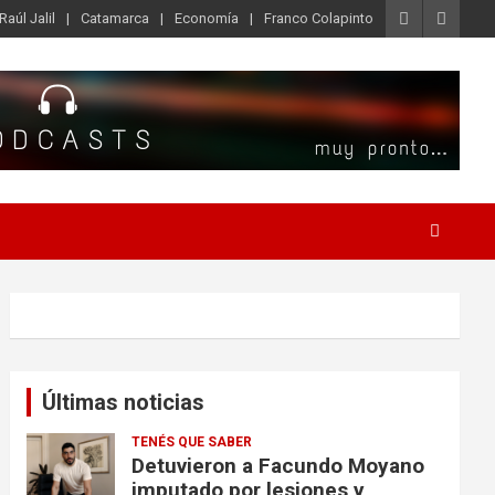
Raúl Jalil
Catamarca
Economía
Franco Colapinto
Últimas noticias
TENÉS QUE SABER
Detuvieron a Facundo Moyano
imputado por lesiones y