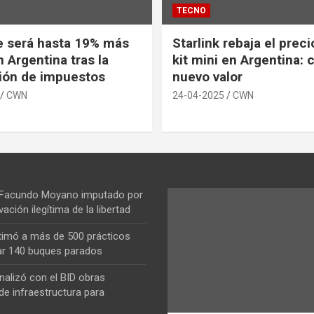
TECNO
e será hasta 19% más
Starlink rebaja el prec
 Argentina tras la
kit mini en Argentina: 
ión de impuestos
nuevo valor
CWN
24-04-2025
CWN
 Facundo Moyano imputado por
vación ilegítima de la libertad
ntimó a más de 500 prácticos
ar 140 buques parados
nalizó con el BID obras
de infraestructura para