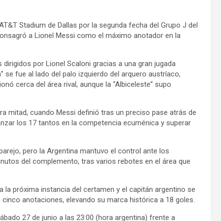
l AT&T Stadium de Dallas por la segunda fecha del Grupo J del
 y consagró a Lionel Messi como el máximo anotador en la
irigidos por Lionel Scaloni gracias a una gran jugada
” se fue al lado del palo izquierdo del arquero austríaco,
ionó cerca del área rival, aunque la “Albiceleste” supo
era mitad, cuando Messi definió tras un preciso pase atrás de
canzar los 17 tantos en la competencia ecuménica y superar
parejo, pero la Argentina mantuvo el control ante los
minutos del complemento, tras varios rebotes en el área que
a la próxima instancia del certamen y el capitán argentino se
n cinco anotaciones, elevando su marca histórica a 18 goles.
ábado 27 de junio a las 23:00 (hora argentina) frente a