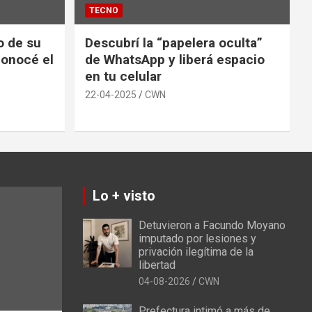
TECNO
io de su
Descubrí la “papelera oculta”
conocé el
de WhatsApp y liberá espacio
en tu celular
22-04-2025
CWN
Lo + visto
Detuvieron a Facundo Moyano
imputado por lesiones y
privación ilegítima de la
libertad
04-08-2026
CWN
Prefectura intimó a más de