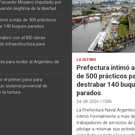
 Facundo Moyano imputado por
vación ilegítima de la libertad
ntimó a más de 500 prácticos
ar 140 buques parados
nalizó con el BID obras
de infraestructura para
LO ÚLTIMO
ta para recibir al Argentino de
Prefectura intimó 
de 500 prácticos p
o el primer paso para
destrabar 140 buq
n sistema provincial de
parados
 la tortura
04-08-2026
CWN
La Prefectura Naval Argentin
intimó formalmente a más d
trabajadores de servicios de p
pilotaje a retomar sus activi