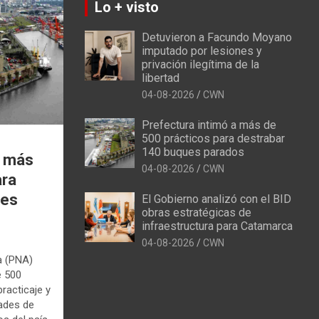
Lo + visto
Detuvieron a Facundo Moyano
imputado por lesiones y
privación ilegítima de la
libertad
04-08-2026
CWN
Prefectura intimó a más de
500 prácticos para destrabar
140 buques parados
a más
04-08-2026
CWN
ara
ues
El Gobierno analizó con el BID
obras estratégicas de
infraestructura para Catamarca
04-08-2026
CWN
a (PNA)
e 500
racticaje y
dades de