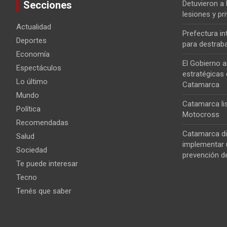
Secciones
Detuvieron a
lesiones y pri
Actualidad
Prefectura i
Deportes
para destrab
Economía
El Gobierno a
Espectáculos
estratégicas 
Lo último
Catamarca
Mundo
Catamarca lis
Política
Motocross
Recomendadas
Catamarca di
Salud
implementar u
Sociedad
prevención de
Te puede interesar
Tecno
Tenés que saber