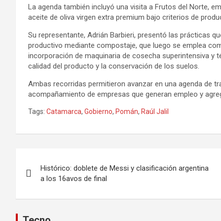
La agenda también incluyó una visita a Frutos del Norte, em
aceite de oliva virgen extra premium bajo criterios de produ
Su representante, Adrián Barbieri, presentó las prácticas que
productivo mediante compostaje, que luego se emplea como f
incorporación de maquinaria de cosecha superintensiva y téc
calidad del producto y la conservación de los suelos.
Ambas recorridas permitieron avanzar en una agenda de trab
acompañamiento de empresas que generan empleo y agrega
Tags:
Catamarca
,
Gobierno
,
Pomán
,
Raúl Jalil
Navegación
Histórico: doblete de Messi y clasificación argentina
de
a los 16avos de final
entradas
Tecno