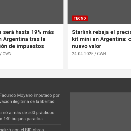
TECNO
e será hasta 19% más
Starlink rebaja el prec
 Argentina tras la
kit mini en Argentina: 
ión de impuestos
nuevo valor
CWN
24-04-2025
CWN
 Facundo Moyano imputado por
vación ilegítima de la libertad
ntimó a más de 500 prácticos
ar 140 buques parados
nalizó con el BID obras