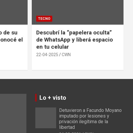
TECNO
io de su
Descubrí la “papelera oculta”
conocé el
de WhatsApp y liberá espacio
en tu celular
22-04-2025
CWN
Lo + visto
Detuvieron a Facundo Moyano
imputado por lesiones y
privación ilegítima de la
libertad