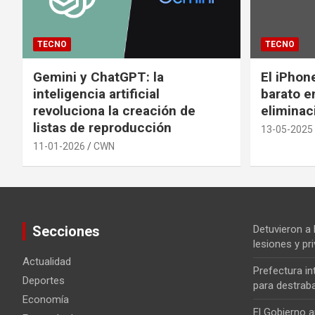
TECNO
TECNO
Gemini y ChatGPT: la
El iPhon
inteligencia artificial
barato en
revoluciona la creación de
eliminac
listas de reproducción
13-05-2025
11-01-2026
CWN
Secciones
Detuvieron a
lesiones y pri
Actualidad
Prefectura i
Deportes
para destrab
Economía
El Gobierno a