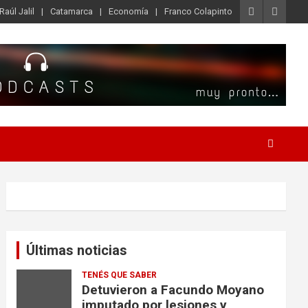
Raúl Jalil
Catamarca
Economía
Franco Colapinto
Últimas noticias
TENÉS QUE SABER
Detuvieron a Facundo Moyano
imputado por lesiones y