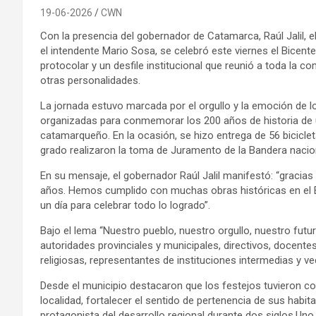
19-06-2026
CWN
Con la presencia del gobernador de Catamarca, Raúl Jalil, el
el intendente Mario Sosa, se celebró este viernes el Bicen
protocolar y un desfile institucional que reunió a toda la c
otras personalidades.
La jornada estuvo marcada por el orgullo y la emoción de lo
organizadas para conmemorar los 200 años de historia de 
catamarqueño. En la ocasión, se hizo entrega de 56 bicicleta
grado realizaron la toma de Juramento de la Bandera nacio
En su mensaje, el gobernador Raúl Jalil manifestó: “gracias
años. Hemos cumplido con muchas obras históricas en el 
un día para celebrar todo lo logrado”.
Bajo el lema “Nuestro pueblo, nuestro orgullo, nuestro futu
autoridades provinciales y municipales, directivos, docen
religiosas, representantes de instituciones intermedias y ve
Desde el municipio destacaron que los festejos tuvieron com
localidad, fortalecer el sentido de pertenencia de sus habi
protagonista del desarrollo regional durante dos siglos.Un