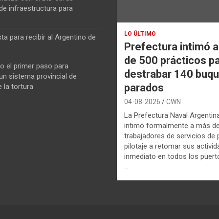
de infraestructura para
LO ÚLTIMO
ta para recibir al Argentino de
Prefectura intimó 
de 500 prácticos p
o el primer paso para
destrabar 140 buq
n sistema provincial de
parados
 la tortura
04-08-2026
CWN
La Prefectura Naval Argentin
intimó formalmente a más d
trabajadores de servicios de p
pilotaje a retomar sus activi
inmediato en todos los puerto
…