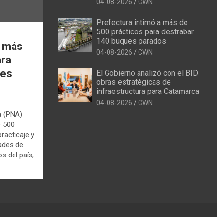
04-08-2026
CWN
Prefectura intimó a más de
500 prácticos para destrabar
140 buques parados
a más
04-08-2026
CWN
ara
ues
El Gobierno analizó con el BID
obras estratégicas de
infraestructura para Catamarca
04-08-2026
CWN
a (PNA)
e 500
racticaje y
dades de
s del país,