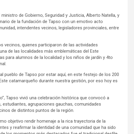
 ministro de Gobierno, Seguridad y Justicia, Alberto Natella, y
tenario de la fundación de Tapso con un emotivo acto
omunidad, intendentes vecinos, legisladores provinciales, entre
s vecinos, quienes participaron de las actividades
una de las localidades más emblemáticas del Este
s para alumnos de la localidad y los niños de jardín y 4to
nal.
 al pueblo de Tapso por estar aquí, en este festejo de los 200
Este catamarqueño durante nuestra gestión, por eso hoy es
ro”, Tapso vivió una celebración histórica que convocó a
tes, estudiantes, agrupaciones gauchas, comunidades
cinos de distintos puntos de la región.
o objetivo rendir homenaje a la rica trayectoria de la
tantes y reafirmar la identidad de una comunidad que ha sido
o de los momentos más destacados fue el tradicional desfile