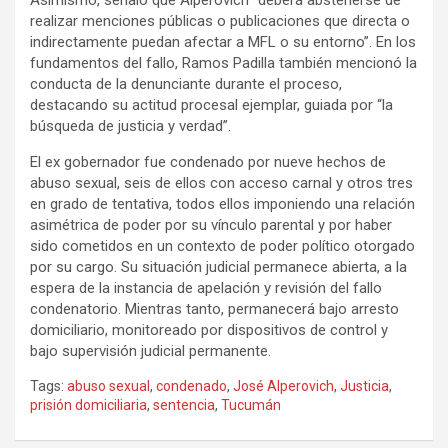
Asimismo, señaló que Alperovich “deberá abstenerse de
realizar menciones públicas o publicaciones que directa o
indirectamente puedan afectar a MFL o su entorno”. En los
fundamentos del fallo, Ramos Padilla también mencionó la
conducta de la denunciante durante el proceso,
destacando su actitud procesal ejemplar, guiada por “la
búsqueda de justicia y verdad”.
El ex gobernador fue condenado por nueve hechos de
abuso sexual, seis de ellos con acceso carnal y otros tres
en grado de tentativa, todos ellos imponiendo una relación
asimétrica de poder por su vínculo parental y por haber
sido cometidos en un contexto de poder político otorgado
por su cargo. Su situación judicial permanece abierta, a la
espera de la instancia de apelación y revisión del fallo
condenatorio. Mientras tanto, permanecerá bajo arresto
domiciliario, monitoreado por dispositivos de control y
bajo supervisión judicial permanente.
Tags:
abuso sexual
,
condenado
,
José Alperovich
,
Justicia
,
prisión domiciliaria
,
sentencia
,
Tucumán